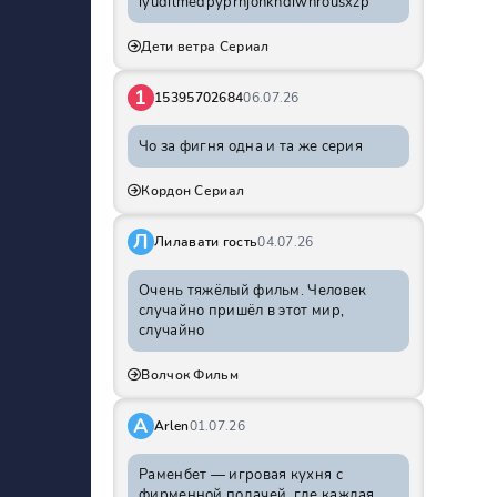
iyudilmedpyprhjohkhdiwnrousxzp
Дети ветра Сериал
1
15395702684
06.07.26
Чо за фигня одна и та же серия
Кордон Сериал
Л
Лилавати гость
04.07.26
Очень тяжёлый фильм. Человек
случайно пришёл в этот мир,
случайно
Волчок Фильм
A
Arlen
01.07.26
Раменбет — игровая кухня с
фирменной подачей, где каждая