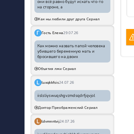
они всё равно будут искать что-то
на стороне, а
Как мы любили друг друга Сериал
Г
Гость Елена
29.07.26
Как можно назвать папой человека
убившего беременную мать и
бросившего на двоих
Объятия лжи Сериал
L
luxqkkfsis
24.07.26
iislsliyswuqshgvzmdsqdrfjqvjol
Доктор Преображенский Сериал
L
ldvmnntvij
24.07.26