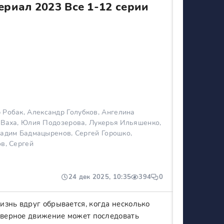
ериал 2023 Все 1-12 серии
Робак, Александр Голубков, Ангелина
 Ваха, Юлия Подозерова, Лукерья Ильяшенко,
Вадим Бадмацыренов, Сергей Горошко,
в, Сергей
24 дек 2025, 10:35
394
0
изнь вдруг обрывается, когда несколько
неверное движение может последовать