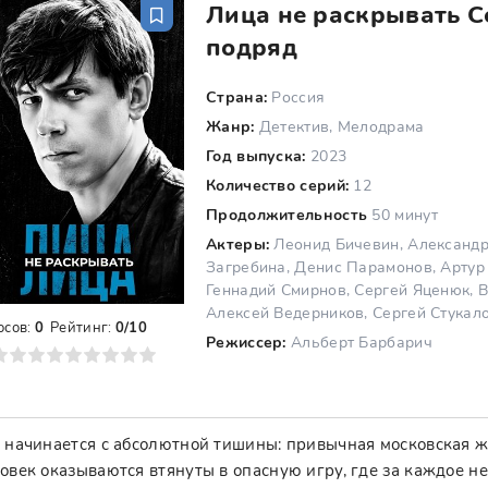
Лица не раскрывать С
подряд
Страна:
Россия
Жанр:
Детектив, Мелодрама
Год выпуска:
2023
Количество серий:
12
Продолжительность
50 минут
Актеры:
Леонид Бичевин, Александр 
Загребина, Денис Парамонов, Артур
Геннадий Смирнов, Сергей Яценюк, 
Алексей Ведерников, Сергей Стукало
осов:
0
Рейтинг:
0/10
Режиссер:
Альберт Барбарич
8
9
10
 начинается с абсолютной тишины: привычная московская ж
овек оказываются втянуты в опасную игру, где за каждое 