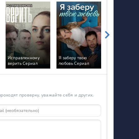
Исправленному
Я заберу твою
Любовь без
верить Сериал
любовь Сериал
тормозов Сер
оходят проверку, уважайте себя и других.