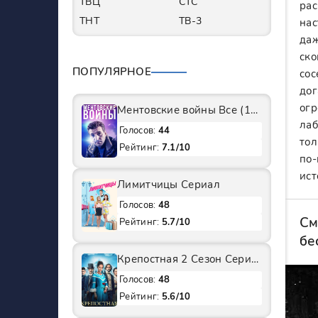
ТВЦ
СТС
рас
ТНТ
ТВ-3
нас
даж
ско
ПОПУЛЯРНОЕ
сос
дог
огр
Ментовские войны Все (1-11 Сезоны) подряд Сериал
лаб
Голосов:
44
тол
Рейтинг:
7.1/10
по-
ист
Лимитчицы Сериал
Голосов:
48
См
Рейтинг:
5.7/10
бе
Крепостная 2 Сезон Сериал
Голосов:
48
Рейтинг:
5.6/10