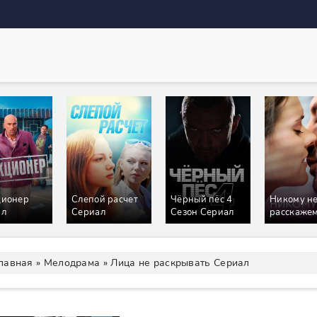
ционер
Слепой расчет
Чёрный пёс 4
Никому н
ал
Сериал
Сезон Сериал
расскаже
Сериал
лавная
»
Мелодрама
» Лица не раскрывать Сериал