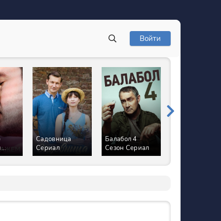
Войти
е
Садовница
Балабол 4
Соседи Все (1
м
Сериал
Сезон Сериал
Сезонов)
Сериал