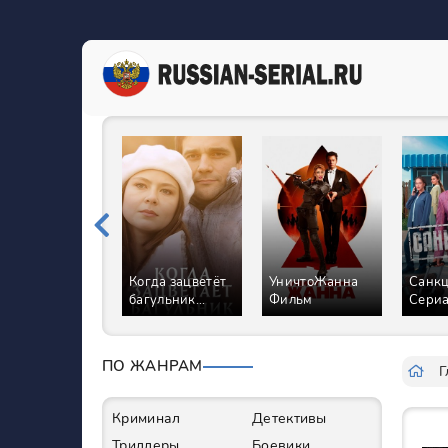
Когда зацветёт
УничтоЖанна
Санк
багульник
Фильм
Сери
Сериал
ПО ЖАНРАМ
Г
Криминал
Детективы
Триллеры
Боевики