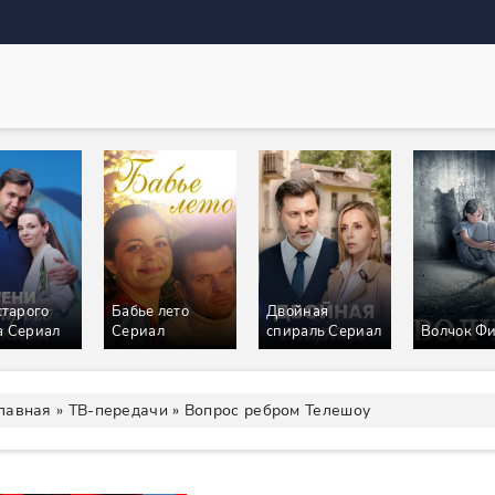
старого
Бабье лето
Двойная
 Сериал
Сериал
спираль Сериал
Волчок Ф
лавная
»
ТВ-передачи
» Вопрос ребром Телешоу