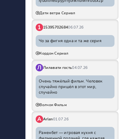
iyudilmedpyprhjohkhdiwnrousxzp
Дети ветра Сериал
1
15395702684
06.07.26
Чо за фигня одна и та же серия
Кордон Сериал
Л
Лилавати гость
04.07.26
Очень тяжёлый фильм. Человек
случайно пришёл в этот мир,
случайно
Волчок Фильм
A
Arlen
01.07.26
Раменбет — игровая кухня с
фирменной подачей, где каждая