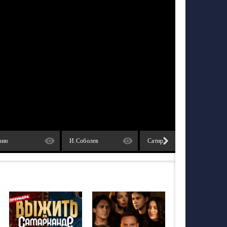
вин
И.Соболев
Сатир