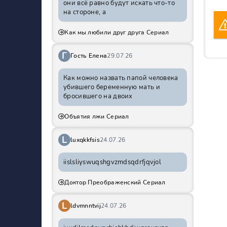
они всё равно будут искать что-то
на стороне, а
Как мы любили друг друга Сериал
Г
Гость Елена
29.07.26
Как можно назвать папой человека
убившего беременную мать и
бросившего на двоих
Объятия лжи Сериал
L
luxqkkfsis
24.07.26
iislsliyswuqshgvzmdsqdrfjqvjol
Доктор Преображенский Сериал
L
ldvmnntvij
24.07.26