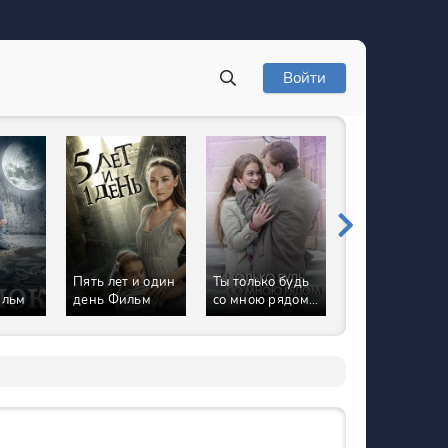
Войти
Пять лет и один
Ты только будь
Время прощат
ильм
день Фильм
со мною рядом
Сериал
Сериал