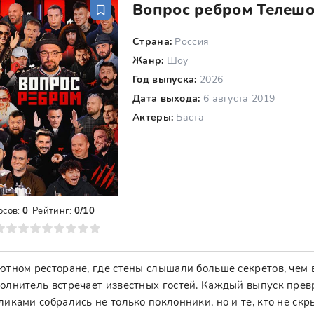
Вопрос ребром Телешо
Страна:
Россия
Жанр:
Шоу
Год выпуска:
2026
Дата выхода:
6 августа 2019
Актеры:
Баста
осов:
0
Рейтинг:
0/10
8
9
10
ютном ресторане, где стены слышали больше секретов, чем 
олнитель встречает известных гостей. Каждый выпуск превр
ликами собрались не только поклонники, но и те, кто не скр