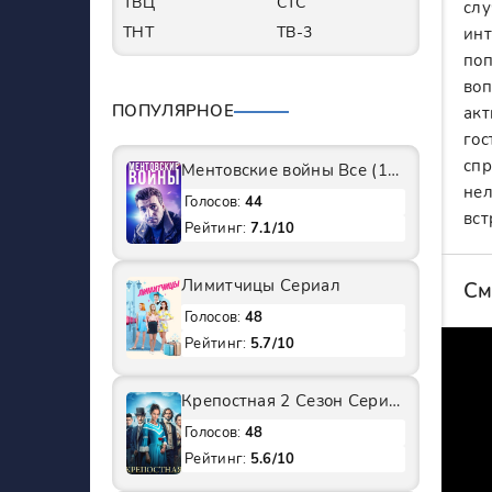
ТВЦ
СТС
слу
ТНТ
ТВ-3
инт
поп
воп
ПОПУЛЯРНОЕ
акт
гос
спр
Ментовские войны Все (1-11 Сезоны) подряд Сериал
нел
Голосов:
44
вст
Рейтинг:
7.1/10
Лимитчицы Сериал
См
Голосов:
48
Рейтинг:
5.7/10
Крепостная 2 Сезон Сериал
Голосов:
48
Рейтинг:
5.6/10