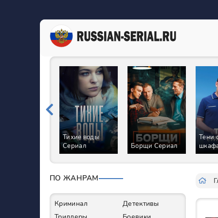
Тихие воды
Тени 
Сериал
Борщи Сериал
шкафа
ПО ЖАНРАМ
Г
Криминал
Детективы
Триллеры
Боевики