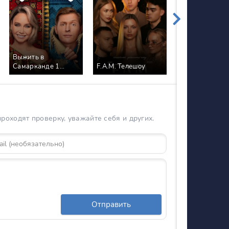
Выжить в
Культурный
Самарканде 1
F.A.M. Телешоу
марафон Сери
Сезон Шоу на ТНТ
оходят проверку, уважайте себя и других.
Отправить