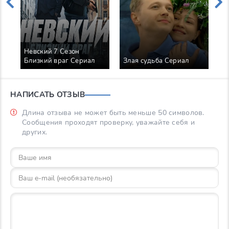
Невский 7 Сезон
Близкий враг Сериал
Злая судьба Сериал
Л
НАПИСАТЬ ОТЗЫВ
Длина отзыва не может быть меньше 50 символов.
Сообщения проходят проверку, уважайте себя и
других.