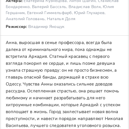
Актеры:
Екатерина Кузнецова, Антон Шагин, Станислав
Бондаренко, Валерий Бассэль, Владислав Волк, Юлия
Гершаник, Евгений Гиммельфарб, Юрий Глухарев,
Анатолий Головань, Наталья Доля
Режиссер:
Владимир Янощук
Анна, выросшая в семье профессора, всегда была
далека от криминального мира, пока однажды не
встретила Аркадия. Статный красавец с первого
взгляда покорил ее сердце, и лишь позже девушка
узнала страшную правду: он не просто бизнесмен, а
главарь опасной банды, держащей в страхе всю
Одессу. Чувства Анны оказались сильнее доводов
рассудка. Ослепленная страстью, она решает помочь
любимому и начинает разрабатывать для него
хитроумные комбинации, которые Аркадий с успехом
воплощает в жизнь. Город захлестывает новая волна
преступности, и навести порядок направляют Николая
Васильева, лучшего следователя уголовного розыска.