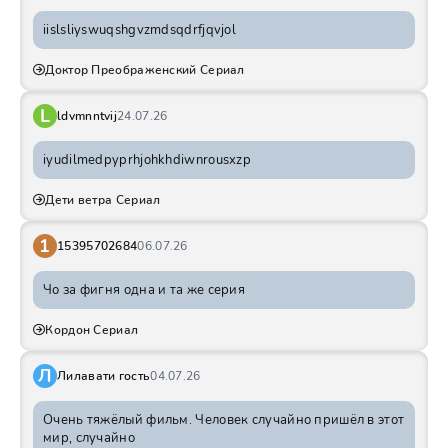
iislsliyswuqshgvzmdsqdrfjqvjol
Доктор Преображенский Сериал
L
ldvmnntvij
24.07.26
iyudilmedpyprhjohkhdiwnrousxzp
Дети ветра Сериал
1
15395702684
06.07.26
Чо за фигня одна и та же серия
Кордон Сериал
Л
Лилавати гость
04.07.26
Очень тяжёлый фильм. Человек случайно пришёл в этот
мир, случайно