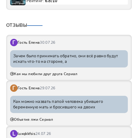
Рейтинг:
6.8/10
ОТЗЫВЫ
Г
Гость Елена
30.07.26
Зачем было принимать обратно, они всё равно будут
искать что-то на стороне, а
Как мы любили друг друга Сериал
Г
Гость Елена
29.07.26
Как можно назвать папой человека убившего
беременную мать и бросившего на двоих
Объятия лжи Сериал
L
luxqkkfsis
24.07.26