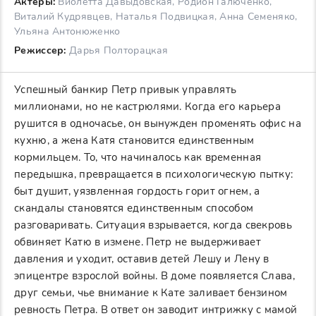
Актеры:
Виолетта Давыдовская, Родион Галюченко,
Виталий Кудрявцев, Наталья Подвицкая, Анна Семеняко,
Ульяна Антонюженко
Режиссер:
Дарья Полторацкая
Успешный банкир Петр привык управлять
миллионами, но не кастрюлями. Когда его карьера
рушится в одночасье, он вынужден променять офис на
кухню, а жена Катя становится единственным
кормильцем. То, что начиналось как временная
передышка, превращается в психологическую пытку:
быт душит, уязвленная гордость горит огнем, а
скандалы становятся единственным способом
разговаривать. Ситуация взрывается, когда свекровь
обвиняет Катю в измене. Петр не выдерживает
давления и уходит, оставив детей Лешу и Лену в
эпицентре взрослой войны. В доме появляется Слава,
друг семьи, чье внимание к Кате заливает бензином
ревность Петра. В ответ он заводит интрижку с мамой