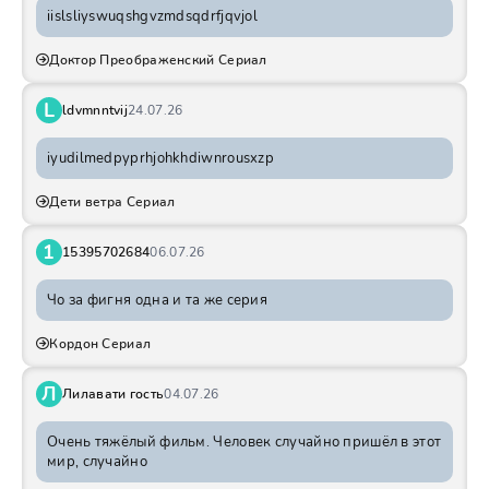
iislsliyswuqshgvzmdsqdrfjqvjol
Доктор Преображенский Сериал
L
ldvmnntvij
24.07.26
iyudilmedpyprhjohkhdiwnrousxzp
Дети ветра Сериал
1
15395702684
06.07.26
Чо за фигня одна и та же серия
Кордон Сериал
Л
Лилавати гость
04.07.26
Очень тяжёлый фильм. Человек случайно пришёл в этот
мир, случайно