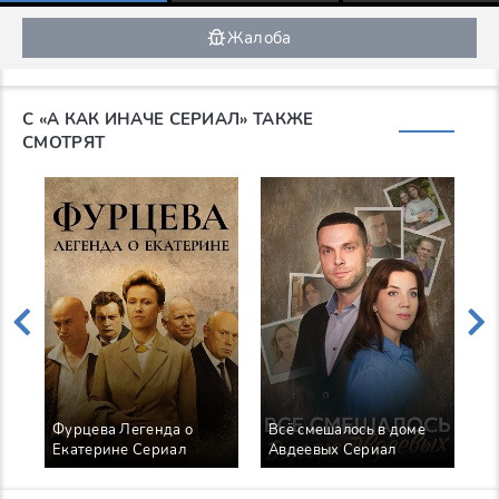
Жалоба
С «А КАК ИНАЧЕ СЕРИАЛ» ТАКЖЕ
СМОТРЯТ
Фурцева Легенда о
Всё смешалось в доме
Р
Екатерине Сериал
Авдеевых Сериал
С