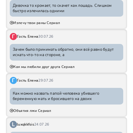
Девочка то хромает, то скачет как лошадь. Слишком
быстро излечилась одними
Излечу твои раны Сериал
Г
Гость Елена
30.07.26
Зачем было принимать обратно, они всё равно будут
искать что-то на стороне, а
Как мы любили друг друга Сериал
Г
Гость Елена
29.07.26
Как можно назвать папой человека убившего
беременную мать и бросившего на двоих
Объятия лжи Сериал
L
luxqkkfsis
24.07.26