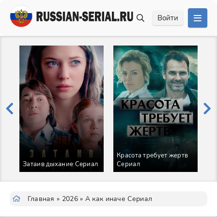
Войти
Красота требует жертв
Н
Затаив дыхание Сериал
Сериал
с
Главная
»
2026
» А как иначе Сериал