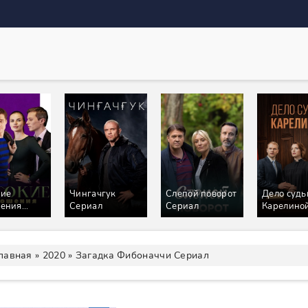
кие
Чингачгук
Слепой поворот
Дело судь
шения
Сериал
Сериал
Карелино
ал
Сериал
лавная
»
2020
» Загадка Фибоначчи Сериал