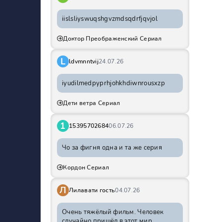
iislsliyswuqshgvzmdsqdrfjqvjol
Доктор Преображенский Сериал
L
ldvmnntvij
24.07.26
iyudilmedpyprhjohkhdiwnrousxzp
Дети ветра Сериал
1
15395702684
06.07.26
Чо за фигня одна и та же серия
Кордон Сериал
Л
Лилавати гость
04.07.26
Очень тяжёлый фильм. Человек
случайно пришёл в этот мир,