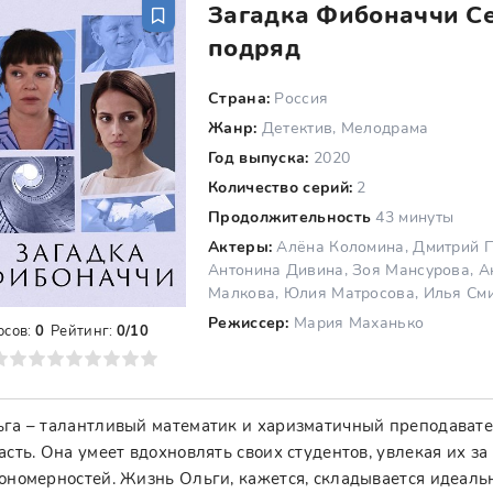
Загадка Фибоначчи Се
подряд
Страна:
Россия
Жанр:
Детектив, Мелодрама
Год выпуска:
2020
Количество серий:
2
Продолжительность
43 минуты
Актеры:
Алёна Коломина, Дмитрий Пч
Антонина Дивина, Зоя Мансурова, А
Малкова, Юлия Матросова, Илья См
Режиссер:
Мария Маханько
осов:
0
Рейтинг:
0/10
8
9
10
га – талантливый математик и харизматичный преподавател
асть. Она умеет вдохновлять своих студентов, увлекая их з
ономерностей. Жизнь Ольги, кажется, складывается идеаль