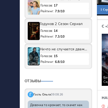
Голосов:
17
1 Се
Рейтинг:
7.9/10
Годунов 2 Сезон Сериал
С 
Голосов:
14
Рейтинг:
7.3/10
Ничто не случается дважды 1 Сезон Сериал
Голосов:
15
Рейтинг:
6.8/10
Би
ОТЗЫВЫ
Се
Г
Гость Ольга
09.08.26
НА
Девочка то хромает, то скачет как