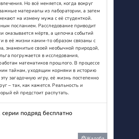
влечения. Но всё меняется, когда вокруг
важные материалы из лаборатории, а затем
мекают на измену мужа с её студенткой.
нимным посланием. Расследование приводит
 оказывается мёртв, а цепочка событий
ти в её жизни каким-то образом связаны с
ла, знаменитые своей необычной природой,
льга погружается в исследования,
работам математиков прошлого. В процессе
вним тайнам, уходящим корнями в историю
ю эту загадочную игру, её жизнь постепенно
уг – так, как кажется. Реальность и
орый ей предстоит распутать.
 серии подряд бесплатно
Жалоба