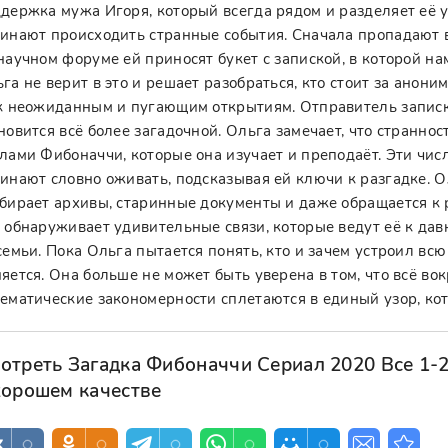
держка мужа Игоря, который всегда рядом и разделяет её у
инают происходить странные события. Сначала пропадают 
научном форуме ей приносят букет с запиской, в которой на
га не верит в это и решает разобраться, кто стоит за ано
к неожиданным и пугающим открытиям. Отправитель записки
новится всё более загадочной. Ольга замечает, что страннос
лами Фибоначчи, которые она изучает и преподаёт. Эти чис
инают словно оживать, подсказывая ей ключи к разгадке. О
бирает архивы, старинные документы и даже обращается к 
 обнаруживает удивительные связи, которые ведут её к да
семьи. Пока Ольга пытается понять, кто и зачем устроил вс
яется. Она больше не может быть уверена в том, что всё вокр
ематические закономерности сплетаются в единый узор, кот
отреть Загадка Фибоначчи Сериал 2020 Все 1-2
хорошем качестве