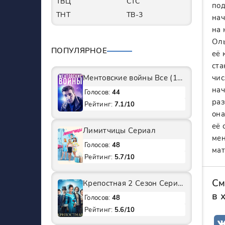
ТВЦ
СТС
под
ТНТ
ТВ-3
нач
на 
Оль
ПОПУЛЯРНОЕ
её 
ста
Ментовские войны Все (1-11 Сезоны) подряд Сериал
чис
нач
Голосов:
44
раз
Рейтинг:
7.1/10
она
её 
Лимитчицы Сериал
мен
Голосов:
48
мат
Рейтинг:
5.7/10
См
Крепостная 2 Сезон Сериал
в 
Голосов:
48
Рейтинг:
5.6/10