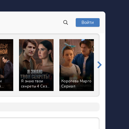
Войти
и
Я знаю твои
Королева Марго
Вторая первая
й
секреты 4 Сезон
Сериал
любовь Сериа
Римский палач
Сериал