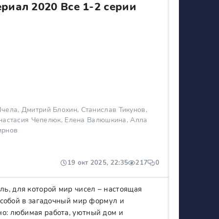
риал 2020 Все 1-2 серии
ела, Дмитрий Блохин, Станислав Тикунов,
настасия Чепелюк, Елена Валюшкина, Алла
ирнов
19 окт 2025, 22:35
217
0
ь, для которой мир чисел – настоящая
а собой в загадочный мир формул и
но: любимая работа, уютный дом и