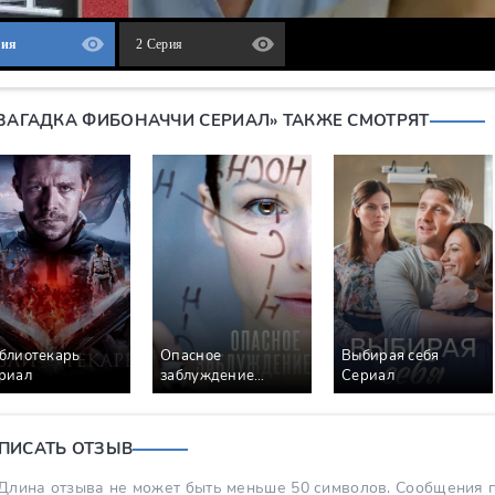
рия
2 Серия
«ЗАГАДКА ФИБОНАЧЧИ СЕРИАЛ» ТАКЖЕ СМОТРЯТ
блиотекарь
Опасное
Выбирая себя
риал
заблуждение
Сериал
Сериал
ПИСАТЬ ОТЗЫВ
Длина отзыва не может быть меньше 50 символов. Сообщения пр