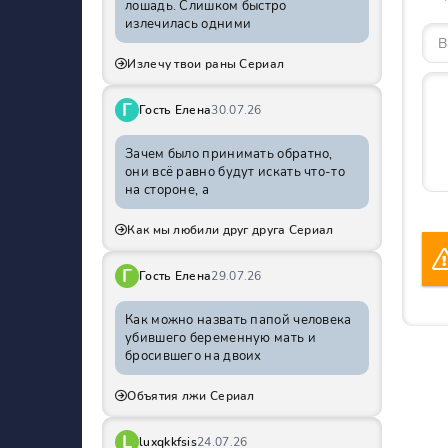
лошадь. Слишком быстро
излечилась одними
Излечу твои раны Сериал
Г
Гость Елена
30.07.26
Зачем было принимать обратно,
они всё равно будут искать что-то
на стороне, а
Как мы любили друг друга Сериал
Г
Гость Елена
29.07.26
Как можно назвать папой человека
убившего беременную мать и
бросившего на двоих
Объятия лжи Сериал
L
luxqkkfsis
24.07.26