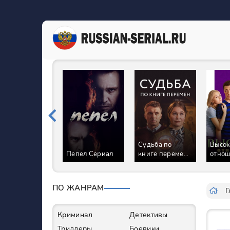
Судьба по
Высо
Пепел Сериал
книге перемен
отно
Сериал
Сери
ПО ЖАНРАМ
Г
Криминал
Детективы
Триллеры
Боевики