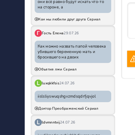
они всё равно будут искать что-то
на стороне, а
Как мы любили друг друга Сериал
Г
Гость Елена
29.07.26
Как можно назвать папой человека
убившего беременную мать и
бросившего на двоих
Объятия лжи Сериал
L
luxqkkfsis
24.07.26
iislsliyswuqshgvzmdsqdrfjqvjol
Доктор Преображенский Сериал
L
ldvmnntvij
24.07.26