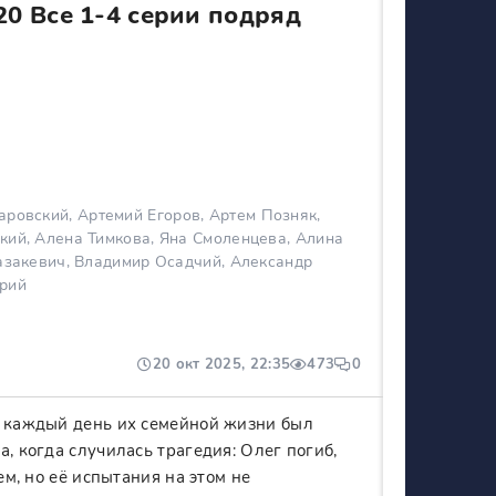
20 Все 1-4 серии подряд
ровский, Артемий Егоров, Артем Позняк,
кий, Алена Тимкова, Яна Смоленцева, Алина
Казакевич, Владимир Осадчий, Александр
Юрий
20 окт 2025, 22:35
473
0
е каждый день их семейной жизни был
, когда случилась трагедия: Олег погиб,
ем, но её испытания на этом не