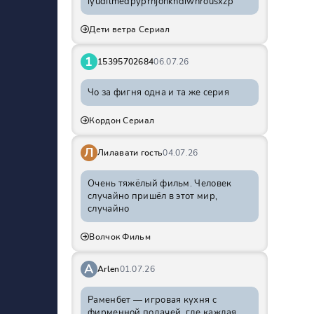
iyudilmedpyprhjohkhdiwnrousxzp
Дети ветра Сериал
1
15395702684
06.07.26
Чо за фигня одна и та же серия
Кордон Сериал
Л
Лилавати гость
04.07.26
Очень тяжёлый фильм. Человек
случайно пришёл в этот мир,
случайно
Волчок Фильм
A
Arlen
01.07.26
Раменбет — игровая кухня с
фирменной подачей, где каждая