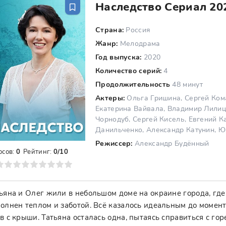
Наследство Сериал 20
Страна:
Россия
Жанр:
Мелодрама
Год выпуска:
2020
Количество серий:
4
Продолжительность
48 минут
Актеры:
Ольга Гришина, Сергей Кома
Екатерина Вайвала, Владимир Лилиц
Чорнодуб, Сергей Кисель, Евгений 
Данильченко, Александр Катунин, 
Режиссер:
Александр Будённый
осов:
0
Рейтинг:
0/10
8
9
10
ьяна и Олег жили в небольшом доме на окраине города, гд
олнен теплом и заботой. Всё казалось идеальным до момента
в с крыши. Татьяна осталась одна, пытаясь справиться с гор