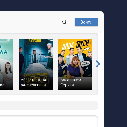
Войти
 1
Абонемент на
Алла-такси
Курорт цвета
риал
расследование
Сериал
хаки Сериал
6 Сезон Письма
с того света
Сериал