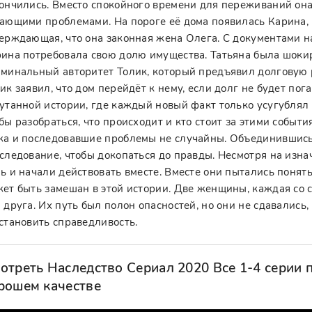
ончились. Вместо спокойного времени для переживаний он
ающими проблемами. На пороге её дома появилась Карина,
ерждающая, что она законная жена Олега. С документами н
ина потребовала свою долю имущества. Татьяна была шоки
минальный авторитет Толик, который предъявил долговую 
ик заявил, что дом перейдёт к нему, если долг не будет пог
утанной истории, где каждый новый факт только усугублял 
бы разобраться, что происходит и кто стоит за этими событи
а и последовавшие проблемы не случайны. Объединившись
следование, чтобы докопаться до правды. Несмотря на изн
ь и начали действовать вместе. Вместе они пытались понять,
ет быть замешан в этой истории. Две женщины, каждая со с
 друга. Их путь был полон опасностей, но они не сдавались,
становить справедливость.
отреть Наследство Сериал 2020 Все 1-4 серии 
рошем качестве