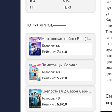
ТВЦ
СТС
зак
ТНТ
ТВ-3
пуг
утв
Кар
ПОПУЛЯРНОЕ
кри
Тол
зап
Ментовские войны Все (1-11 Сезоны) подряд Сериал
что
Голосов:
44
муж
Рейтинг:
7.1/10
рас
цел
Лимитчицы Сериал
мож
Голосов:
48
для
Рейтинг:
5.7/10
вос
Крепостная 2 Сезон Сериал
См
Голосов:
48
хо
Рейтинг:
5.6/10