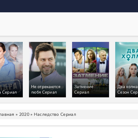
Не отрекаются
Затмение
Два холма
 Сериал
любя Сериал
Сериал
Сезон Се
лавная
»
2020
» Наследство Сериал