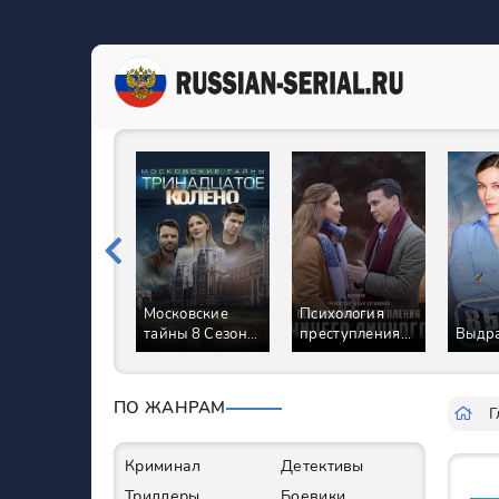
Московские
Психология
тайны 8 Сезон
преступления
Выдра
Тринадцатое
Ничего личного
колено Сериал
Сериал
ПО ЖАНРАМ
Г
Криминал
Детективы
Триллеры
Боевики