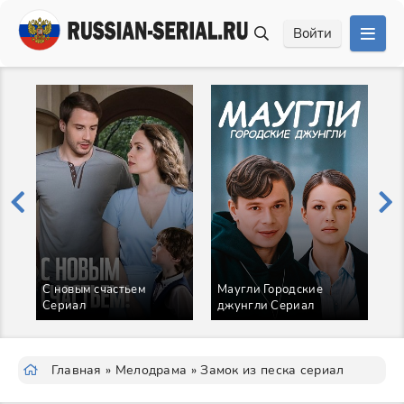
Войти
С новым счастьем
Маугли Городские
Сериал
джунгли Сериал
З
Главная
»
Мелодрама
» Замок из песка сериал