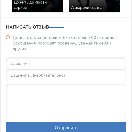
Дожить до любви
сериал
Акварели сериал
Р
НАПИСАТЬ ОТЗЫВ
Длина отзыва не может быть меньше 50 символов.
Сообщения проходят проверку, уважайте себя и
других.
Отправить