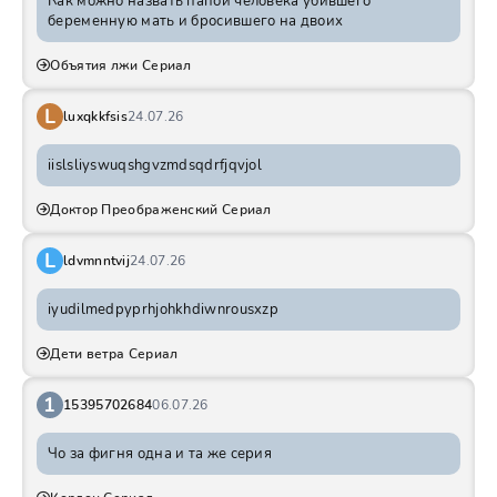
Как можно назвать папой человека убившего
беременную мать и бросившего на двоих
Объятия лжи Сериал
L
luxqkkfsis
24.07.26
iislsliyswuqshgvzmdsqdrfjqvjol
Доктор Преображенский Сериал
L
ldvmnntvij
24.07.26
iyudilmedpyprhjohkhdiwnrousxzp
Дети ветра Сериал
1
15395702684
06.07.26
Чо за фигня одна и та же серия