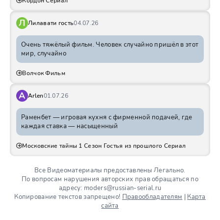
Кордон Сериал
Л
Лилавати гость
04.07.26
Очень тяжёлый фильм. Человек случайно пришёл в этот
мир, случайно
Волчок Фильм
A
Arlen
01.07.26
Раменбет — игровая кухня с фирменной подачей, где
каждая ставка — насыщенный
Московские тайны 1 Сезон Гостья из прошлого Сериал
Все Видеоматериалы предоставлены Легально.
По вопросам нарушения авторских прав обращаться по
адресу: moders@russian-serial.ru
Копирование текстов запрещено!
Правообладателям
|
Карта
сайта