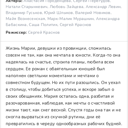
Актеры:
Анастасия Городенцева, Сергей Перегудов,
Натали Старынкевич, Любовь Зайцева, Александр Левин,
Владимир Гуськов, Юрий Шлыков, Валерий Новиков,
Майя Вознесенская, Марк-Малик Мурашкин, Александра
Бабаскина, Саша Политик, Сергей Краснов
Режиссер:
Сергей Краснов
Жизнь Марии, девушки из провинции, сложилась
совсем не так, как она мечтала в юности. Когда-то она
надеялась на счастье, строила планы, любила всем
сердцем. Ее роман с обаятельным юношей был
наполнен светлыми моментами и мечтами о
совместном будущем. Но их пути разошлись. Он уехал
в столицу, чтобы добиться успеха, и вскоре забыл о
своих обещаниях. Мария осталась одна, разбитая и
разочарованная, наблюдая, как мечты о счастливой
жизни тают, как снег весной. Спустя годы она так и не
смогла вырваться из скучной рутины, дни её
превратились в череду однообразных рабочих будней.