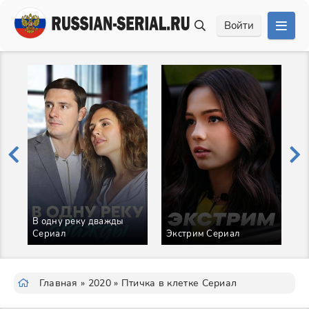
Войти
Ивановы 6 Сезон
ал
Сериал
Сибиряк Фильм
Главная
»
2020
» Птичка в клетке Сериал