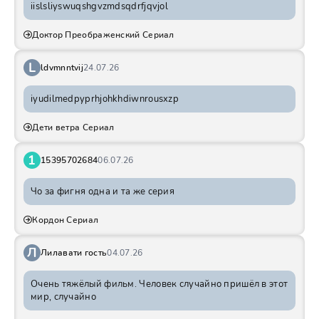
iislsliyswuqshgvzmdsqdrfjqvjol
Доктор Преображенский Сериал
L
ldvmnntvij
24.07.26
iyudilmedpyprhjohkhdiwnrousxzp
Дети ветра Сериал
1
15395702684
06.07.26
Чо за фигня одна и та же серия
Кордон Сериал
Л
Лилавати гость
04.07.26
Очень тяжёлый фильм. Человек случайно пришёл в этот
мир, случайно