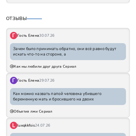
ОТЗЫВЫ
Г
Гость Елена
30.07.26
Зачем было принимать обратно, они всё равно будут
искать что-то на стороне, а
Как мы любили друг друга Сериал
Г
Гость Елена
29.07.26
Как можно назвать папой человека убившего
беременную мать и бросившего на двоих
Объятия лжи Сериал
L
luxqkkfsis
24.07.26