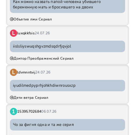
Как можно назвать папой человека убившего
беременную мать и бросившего на двоих
Объятия лжи Сериал
L
luxqkkfsis
24.07.26
iislsliyswuqshgvzmdsqdrfjqvjol
Доктор Преображенский Сериал
L
ldvmnntvij
24.07.26
iyudilmedpyprhjohkhdiwnrousxzp
Дети ветра Сериал
1
15395702684
06.07.26
Чо за фигня одна и та же серия