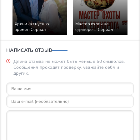
Хроника гнусных
Мастер охоты на
Б
времен Сериал
единорога Сериал
В
С
НАПИСАТЬ ОТЗЫВ
Длина отзыва не может быть меньше 50 символов.
Сообщения проходят проверку, уважайте себя и
других.