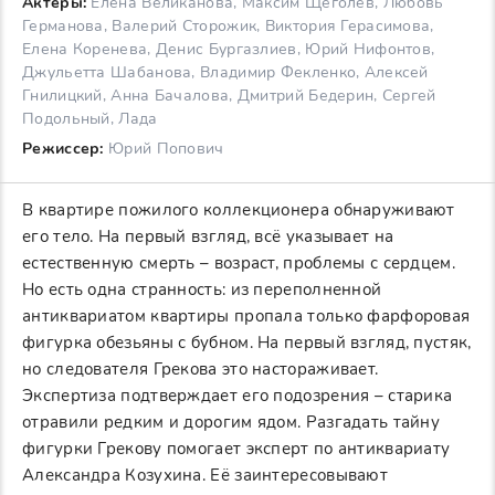
Актеры:
Елена Великанова, Максим Щеголев, Любовь
Германова, Валерий Сторожик, Виктория Герасимова,
Елена Коренева, Денис Бургазлиев, Юрий Нифонтов,
Джульетта Шабанова, Владимир Фекленко, Алексей
Гнилицкий, Анна Бачалова, Дмитрий Бедерин, Сергей
Подольный, Лада
Режиссер:
Юрий Попович
В квартире пожилого коллекционера обнаруживают
его тело. На первый взгляд, всё указывает на
естественную смерть – возраст, проблемы с сердцем.
Но есть одна странность: из переполненной
антиквариатом квартиры пропала только фарфоровая
фигурка обезьяны с бубном. На первый взгляд, пустяк,
но следователя Грекова это настораживает.
Экспертиза подтверждает его подозрения – старика
отравили редким и дорогим ядом. Разгадать тайну
фигурки Грекову помогает эксперт по антиквариату
Александра Козухина. Её заинтересовывают