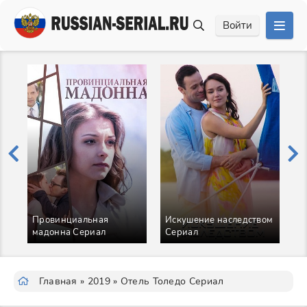
Войти
Провинциальная
Искушение наследством
мадонна Сериал
Сериал
М
Главная
»
2019
» Отель Толедо Сериал