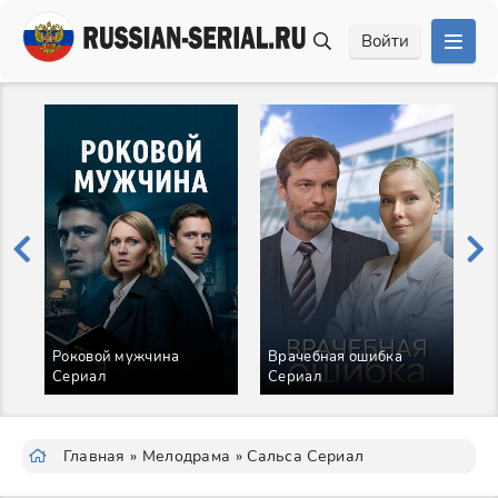
Войти
Роковой мужчина
Врачебная ошибка
И
Сериал
Сериал
С
Главная
»
Мелодрама
» Сальса Сериал