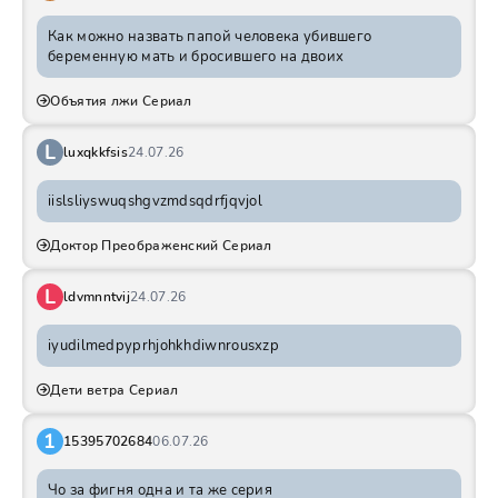
Как можно назвать папой человека убившего
беременную мать и бросившего на двоих
Объятия лжи Сериал
L
luxqkkfsis
24.07.26
iislsliyswuqshgvzmdsqdrfjqvjol
Доктор Преображенский Сериал
L
ldvmnntvij
24.07.26
iyudilmedpyprhjohkhdiwnrousxzp
Дети ветра Сериал
1
15395702684
06.07.26
Чо за фигня одна и та же серия