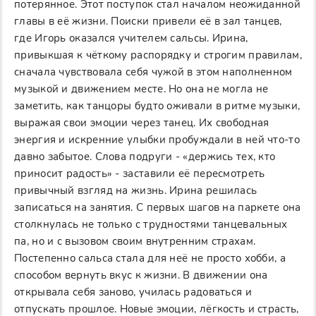
потерянное. Этот поступок стал началом неожиданной
главы в её жизни. Поиски привели её в зал танцев,
где Игорь оказался учителем сальсы. Ирина,
привыкшая к чёткому распорядку и строгим правилам,
сначала чувствовала себя чужой в этом наполненном
музыкой и движением месте. Но она не могла не
заметить, как танцоры будто оживали в ритме музыки,
выражая свои эмоции через танец. Их свободная
энергия и искренние улыбки пробуждали в ней что-то
давно забытое. Слова подруги - «держись тех, кто
приносит радость» - заставили её пересмотреть
привычный взгляд на жизнь. Ирина решилась
записаться на занятия. С первых шагов на паркете она
столкнулась не только с трудностями танцевальных
па, но и с вызовом своим внутренним страхам.
Постепенно сальса стала для неё не просто хобби, а
способом вернуть вкус к жизни. В движении она
открывала себя заново, училась радоваться и
отпускать прошлое. Новые эмоции, лёгкость и страсть,