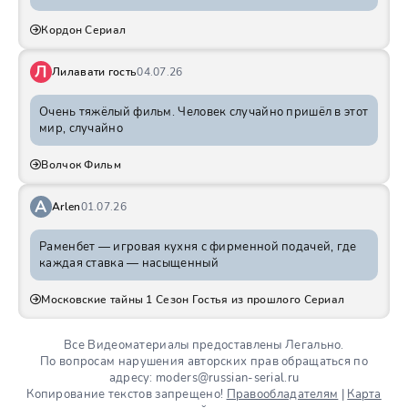
Кордон Сериал
Л
Лилавати гость
04.07.26
Очень тяжёлый фильм. Человек случайно пришёл в этот
мир, случайно
Волчок Фильм
A
Arlen
01.07.26
Раменбет — игровая кухня с фирменной подачей, где
каждая ставка — насыщенный
Московские тайны 1 Сезон Гостья из прошлого Сериал
Все Видеоматериалы предоставлены Легально.
По вопросам нарушения авторских прав обращаться по
адресу: moders@russian-serial.ru
Копирование текстов запрещено!
Правообладателям
|
Карта