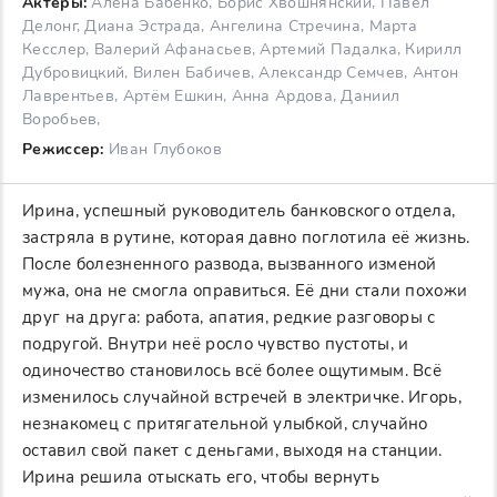
Актеры:
Алёна Бабенко, Борис Хвошнянский, Павел
Делонг, Диана Эстрада, Ангелина Стречина, Марта
Кесслер, Валерий Афанасьев, Артемий Падалка, Кирилл
Дубровицкий, Вилен Бабичев, Александр Семчев, Антон
Лаврентьев, Артём Ешкин, Анна Ардова, Даниил
Воробьев,
Режиссер:
Иван Глубоков
Ирина, успешный руководитель банковского отдела,
застряла в рутине, которая давно поглотила её жизнь.
После болезненного развода, вызванного изменой
мужа, она не смогла оправиться. Её дни стали похожи
друг на друга: работа, апатия, редкие разговоры с
подругой. Внутри неё росло чувство пустоты, и
одиночество становилось всё более ощутимым. Всё
изменилось случайной встречей в электричке. Игорь,
незнакомец с притягательной улыбкой, случайно
оставил свой пакет с деньгами, выходя на станции.
Ирина решила отыскать его, чтобы вернуть