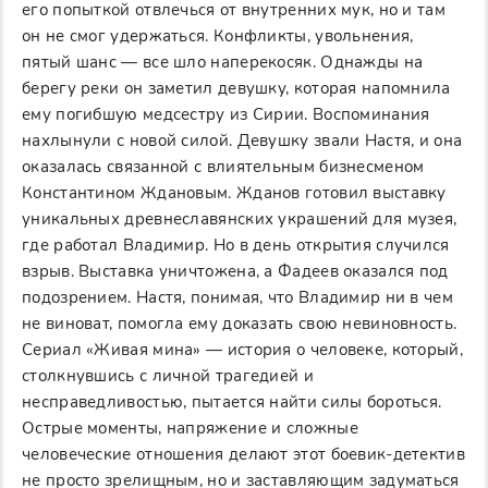
его попыткой отвлечься от внутренних мук, но и там
он не смог удержаться. Конфликты, увольнения,
пятый шанс — все шло наперекосяк. Однажды на
берегу реки он заметил девушку, которая напомнила
ему погибшую медсестру из Сирии. Воспоминания
нахлынули с новой силой. Девушку звали Настя, и она
оказалась связанной с влиятельным бизнесменом
Константином Ждановым. Жданов готовил выставку
уникальных древнеславянских украшений для музея,
где работал Владимир. Но в день открытия случился
взрыв. Выставка уничтожена, а Фадеев оказался под
подозрением. Настя, понимая, что Владимир ни в чем
не виноват, помогла ему доказать свою невиновность.
Сериал «Живая мина» — история о человеке, который,
столкнувшись с личной трагедией и
несправедливостью, пытается найти силы бороться.
Острые моменты, напряжение и сложные
человеческие отношения делают этот боевик-детектив
не просто зрелищным, но и заставляющим задуматься