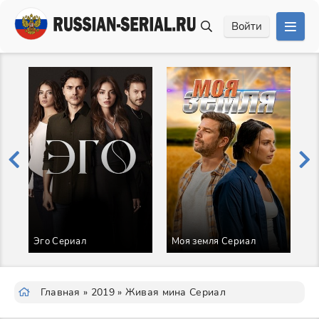
Войти
С
Эго Сериал
Моя земля Сериал
С
Главная
»
2019
» Живая мина Сериал