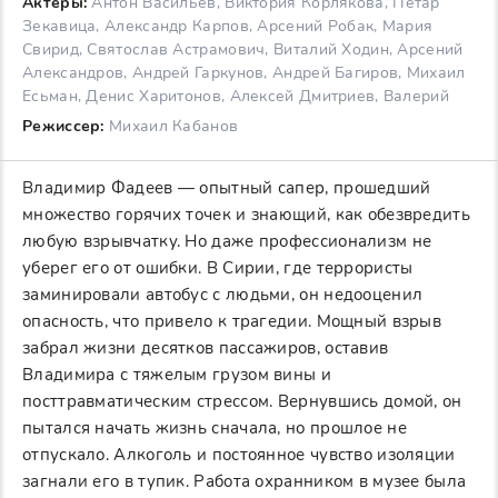
Актеры:
Антон Васильев, Виктория Корлякова, Петар
Зекавица, Александр Карпов, Арсений Робак, Мария
Свирид, Святослав Астрамович, Виталий Ходин, Арсений
Александров, Андрей Гаркунов, Андрей Багиров, Михаил
Есьман, Денис Харитонов, Алексей Дмитриев, Валерий
Режиссер:
Михаил Кабанов
Владимир Фадеев — опытный сапер, прошедший
множество горячих точек и знающий, как обезвредить
любую взрывчатку. Но даже профессионализм не
уберег его от ошибки. В Сирии, где террористы
заминировали автобус с людьми, он недооценил
опасность, что привело к трагедии. Мощный взрыв
забрал жизни десятков пассажиров, оставив
Владимира с тяжелым грузом вины и
посттравматическим стрессом. Вернувшись домой, он
пытался начать жизнь сначала, но прошлое не
отпускало. Алкоголь и постоянное чувство изоляции
загнали его в тупик. Работа охранником в музее была