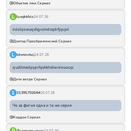
Объятия лжи Сериал
L
luxqkkfsis
24.07.26
iislsliyswuqshgvzmdsqdrfjqvjol
Доктор Преображенский Сериал
L
ldvmnntvij
24.07.26
iyudilmedpyprhjohkhdiwnrousxzp
Дети ветра Сериал
1
15395702684
06.07.26
Чо за фигня одна и та же серия
Кордон Сериал
Л
Лилавати гость
04.07.26