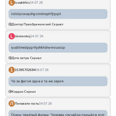
L
luxqkkfsis
24.07.26
iislsliyswuqshgvzmdsqdrfjqvjol
Доктор Преображенский Сериал
L
ldvmnntvij
24.07.26
iyudilmedpyprhjohkhdiwnrousxzp
Дети ветра Сериал
1
15395702684
06.07.26
Чо за фигня одна и та же серия
Кордон Сериал
Л
Лилавати гость
04.07.26
Очень тяжёлый фильм. Человек случайно пришёл в этот