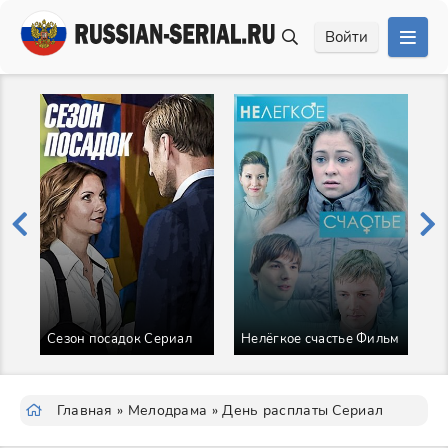
Войти
Ж
Сезон посадок Сериал
Нелёгкое счастье Фильм
д
С
Главная
»
Мелодрама
» День расплаты Сериал