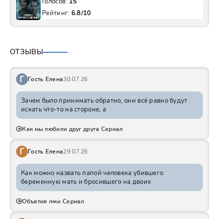
Голосов:
15
Рейтинг:
6.8/10
ОТЗЫВЫ
Г
Гость Елена
30.07.26
Зачем было принимать обратно, они всё равно будут
искать что-то на стороне, а
Как мы любили друг друга Сериал
Г
Гость Елена
29.07.26
Как можно назвать папой человека убившего
беременную мать и бросившего на двоих
Объятия лжи Сериал