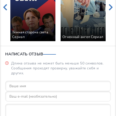
Тёмная сторона света
Сериал
Огненный ангел Сериал
М
НАПИСАТЬ ОТЗЫВ
Длина отзыва не может быть меньше 50 символов.
Сообщения проходят проверку, уважайте себя и
других.