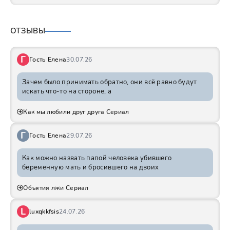
ОТЗЫВЫ
Г
Гость Елена
30.07.26
Зачем было принимать обратно, они всё равно будут
искать что-то на стороне, а
Как мы любили друг друга Сериал
Г
Гость Елена
29.07.26
Как можно назвать папой человека убившего
беременную мать и бросившего на двоих
Объятия лжи Сериал
L
luxqkkfsis
24.07.26