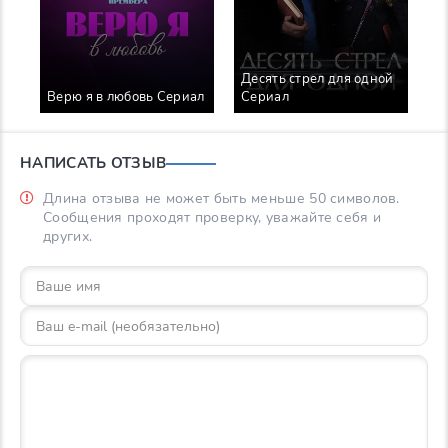
Десять стрел для одной
Верю я в любовь Сериал
Сериал
М
НАПИСАТЬ ОТЗЫВ
Длина отзыва не может быть меньше 50 символов.
Сообщения проходят проверку, уважайте себя и
других.