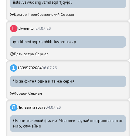
iislsliyswuqshgvzmdsqdrfjqvjol
Доктор Преображенский Сериал
L
ldvmnntvij
24.07.26
iyudilmedpyprhjohkhdiwnrousxzp
Дети ветра Сериал
1
15395702684
06.07.26
Чо за фигня одна и та же серия
Кордон Сериал
Л
Лилавати гость
04.07.26
Очень тяжёлый фильм. Человек случайно пришёл в этот
мир, случайно