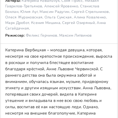
Актеры:
Катерина Ковальчук, Соня Присс, Михаил
Гаврилов-Третьяков, Алексей Яровенко, Станислав
Боклан, Юлия Ауг, Максим Радугин, Сергей Стрельников,
Олеся Жураковская, Ольга Сумская, Алина Коваленко,
Марк Дробот, Ксения Мишина, Сергей Озиряный, Анна
Сагайдачная,
Режиссер:
Феликс Герчиков, Максим Литвинов
Катерина Вербицкая – молодая девушка, которая,
несмотря на свое крепостное происхождение, выросла
в роскоши и получила блестящее воспитание
благодаря крёстной, Анне Львовне Червинской. С
раннего детства она была окружена заботой и
вниманием, обучалась языкам, музыке, придворному
этикету и другим изящным искусствам. Анна Львовна,
потерявшая своих дочерей, видела в Катерине
утешение и вкладывала в нее всю свою любовь и
силы, воспитав её как настоящую леди. Однако,
несмотря на внешнее благополучие, Катерина