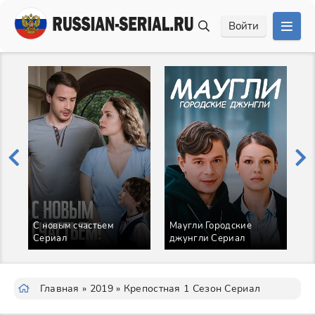
Войти
С новым счастьем
Маугли Городские
Сериал
джунгли Сериал
З
Главная
»
2019
» Крепостная 1 Сезон Сериал