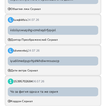
Объятия лжи Сериал
L
luxqkkfsis
24.07.26
iislsliyswuqshgvzmdsqdrfjqvjol
Доктор Преображенский Сериал
L
ldvmnntvij
24.07.26
iyudilmedpyprhjohkhdiwnrousxzp
Дети ветра Сериал
1
15395702684
06.07.26
Чо за фигня одна и та же серия
Кордон Сериал