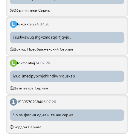
Объятия лжи Сериал
L
luxqkkfsis
24.07.26
iislsliyswuqshgvzmdsqdrfjqvjol
Доктор Преображенский Сериал
L
ldvmnntvij
24.07.26
iyudilmedpyprhjohkhdiwnrousxzp
Дети ветра Сериал
1
15395702684
06.07.26
Чо за фигня одна и та же серия
Кордон Сериал