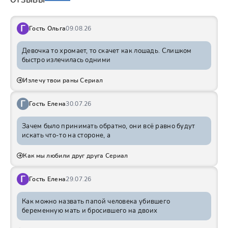
ОТЗЫВЫ
Г
Гость Ольга
09.08.26
Девочка то хромает, то скачет как лошадь. Слишком
быстро излечилась одними
Излечу твои раны Сериал
Г
Гость Елена
30.07.26
Зачем было принимать обратно, они всё равно будут
искать что-то на стороне, а
Как мы любили друг друга Сериал
Г
Гость Елена
29.07.26
Как можно назвать папой человека убившего
беременную мать и бросившего на двоих