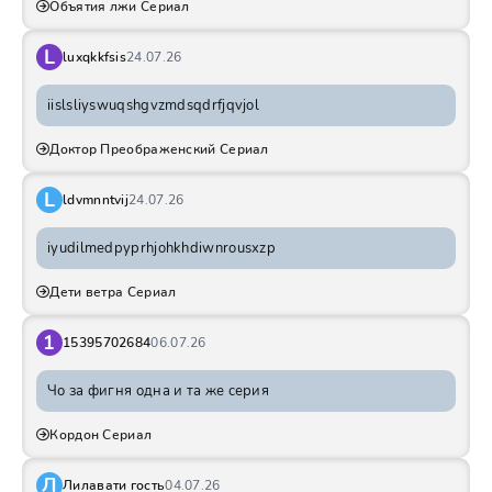
Объятия лжи Сериал
L
luxqkkfsis
24.07.26
iislsliyswuqshgvzmdsqdrfjqvjol
Доктор Преображенский Сериал
L
ldvmnntvij
24.07.26
iyudilmedpyprhjohkhdiwnrousxzp
Дети ветра Сериал
1
15395702684
06.07.26
Чо за фигня одна и та же серия
Кордон Сериал
Л
Лилавати гость
04.07.26