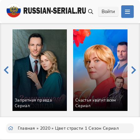
Войти
Запретная правда
Счастья хватит всем
А
Сериал
Сериал
б
С
Главная
»
2020
» Цвет страсти 1 Сезон Сериал