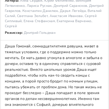
Актеры:
Анна Сердюк, Юрий Фелипенко, Виктория
Литвиненко, Лариса Руснак, Дмитрий Сарансков, Дмитрий
Гаврилов, Константин Данилюк, Дарья Легейда, Виталий
Салий, Светлана Зельбет, Анастасия Иванова, Сергей
Сипливый, Елена Стефанская, Екатерина Варченко,
Сергей
Режиссер:
Дмитрий Гольдман
Даша Гомонай, семнадцатилетняя девушка, живет в
тяжелых условиях, где о поддержке можно только
мечтать. Ее мать давно утонула в алкоголе и забыла о
дочери, оставив ту в одиночку справляться с суровой
реальностью. Вместо школьных уроков Даша ищет
подработки, чтобы хоть как-то сводить концы с
концами, а порой просто бродит по ночным улицам,
пытаясь убежать от проблем дома. Но такая жизнь не
проходит бесследно – Даша попадает в поле зрения
органов по делам несовершеннолетних. Именно там
она знакомится с Софьей, дочерью влиятельного