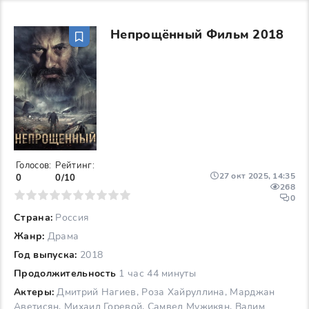
Непрощённый Фильм 2018
Голосов:
Рейтинг:
27 окт 2025, 14:35
0
0/10
268
6
7
8
9
10
0
Страна:
Россия
Жанр:
Драма
Год выпуска:
2018
Продолжительность
1 час 44 минуты
Актеры:
Дмитрий Нагиев, Роза Хайруллина, Марджан
Аветисян, Михаил Горевой, Самвел Мужикян, Вадим