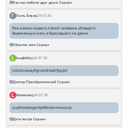
Как мы любили друг друга Сериал
Г
Гость Елена
29.07.26
Как можно назвать папой человека убившего
беременную мать и бросившего на двоих
Объятия лжи Сериал
L
luxqkkfsis
24.07.26
iislsliyswuqshgvzmdsqdrfjqvjol
Доктор Преображенский Сериал
L
ldvmnntvij
24.07.26
iyudilmedpyprhjohkhdiwnrousxzp
Дети ветра Сериал