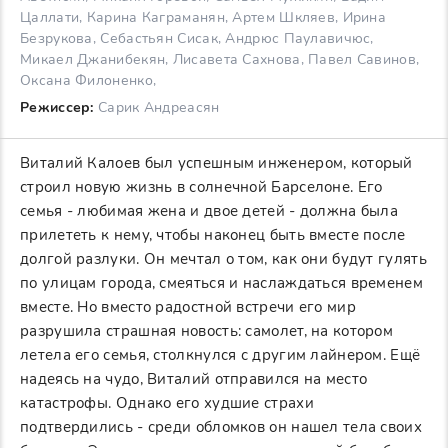
Цаллати, Карина Каграманян, Артем Шкляев, Ирина
Безрукова, Себастьян Сисак, Андрюс Паулавичюс,
Микаел Джанибекян, Лисавета Сахнова, Павел Савинов,
Оксана Филоненко,
Режиссер:
Сарик Андреасян
Виталий Калоев был успешным инженером, который
строил новую жизнь в солнечной Барселоне. Его
семья - любимая жена и двое детей - должна была
прилететь к нему, чтобы наконец быть вместе после
долгой разлуки. Он мечтал о том, как они будут гулять
по улицам города, смеяться и наслаждаться временем
вместе. Но вместо радостной встречи его мир
разрушила страшная новость: самолет, на котором
летела его семья, столкнулся с другим лайнером. Ещё
надеясь на чудо, Виталий отправился на место
катастрофы. Однако его худшие страхи
подтвердились - среди обломков он нашел тела своих