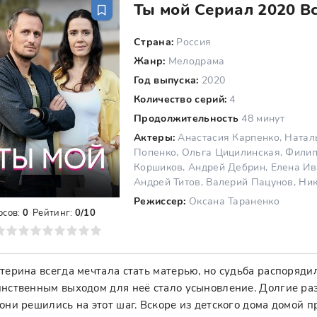
Ты мой Сериал 2020 Вс
Страна:
Россия
Жанр:
Мелодрама
Год выпуска:
2020
Количество серий:
4
Продолжительность
48 минут
Актеры:
Анастасия Карпенко, Натал
Попенко, Ольга Цицилинская, Филип
Коршиков, Андрей Дебрин, Елена Ив
Андрей Титов, Валерий Пацунов, Ни
Режиссер:
Оксана Тараненко
осов:
0
Рейтинг:
0/10
8
9
10
терина всегда мечтала стать матерью, но судьба распорядил
нственным выходом для неё стало усыновление. Долгие разг
они решились на этот шаг. Вскоре из детского дома домой 