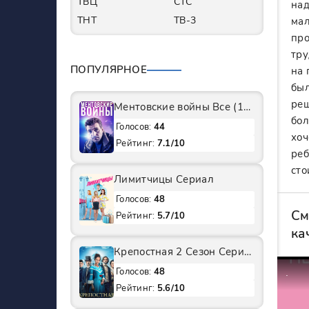
ТВЦ
СТС
над
ТНТ
ТВ-3
мал
про
тру
ПОПУЛЯРНОЕ
на 
был
реш
Ментовские войны Все (1-11 Сезоны) подряд Сериал
бол
Голосов:
44
хоч
Рейтинг:
7.1/10
реб
сто
Лимитчицы Сериал
Голосов:
48
См
Рейтинг:
5.7/10
ка
Крепостная 2 Сезон Сериал
Голосов:
48
Рейтинг:
5.6/10