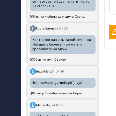
они всё равно будут искать что-то
на стороне, а
Как мы любили друг друга Сериал
Г
Гость Елена
29.07.26
Как можно назвать папой человека
убившего беременную мать и
бросившего на двоих
Объятия лжи Сериал
L
luxqkkfsis
24.07.26
iislsliyswuqshgvzmdsqdrfjqvjol
Доктор Преображенский Сериал
L
ldvmnntvij
24.07.26