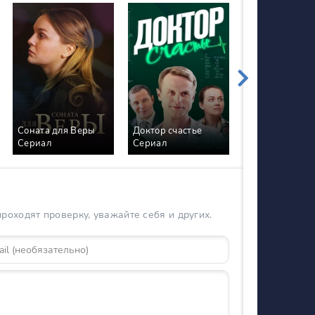
Соната для Веры
Доктор счастье
Сериал
Сериал
Племяшка Сер
оходят проверку, уважайте себя и других.