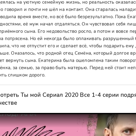
еялась на уютную семейную жизнь, но реальность оказалас
о говорил и почти не шёл на контакт. Она старалась налади
водила время вместе, но всё было безрезультатно. Пока Ек
дностями, её муж начал отдаляться. Он чувствовал себя ли
приёмного сына. Его недовольство росло, а потом и вовсе пе
а потрясена. Но ей некогда было оплакивать разрушенный б
ила, что не отпустит его и сделает всё, чтобы подарить ему
ьше. Оказалось, что родной отец Семёна, который долгое в
ет вернуть сына. Екатерина была ошеломлена таким поворот
ёнка, за семью, за право быть матерью. Перед ней стоит н
ить слишком дорого.
отреть Ты мой Сериал 2020 Все 1-4 серии подр
честве