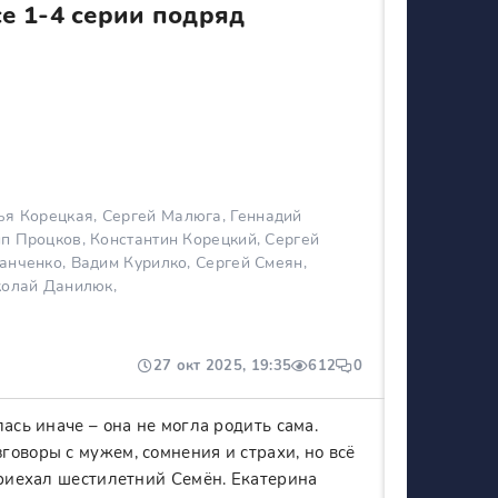
е 1-4 серии подряд
ья Корецкая, Сергей Малюга, Геннадий
п Процков, Константин Корецкий, Сергей
анченко, Вадим Курилко, Сергей Смеян,
колай Данилюк,
27 окт 2025, 19:35
612
0
ась иначе – она не могла родить сама.
оворы с мужем, сомнения и страхи, но всё
приехал шестилетний Семён. Екатерина