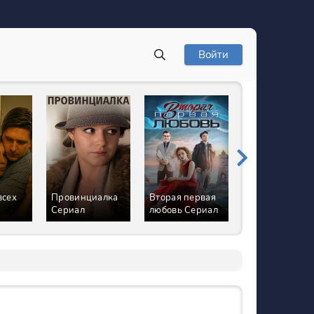
Войти
всех
Провинциалка
Вторая первая
Цыплёнок
Сериал
любовь Сериал
жареный
Сериал