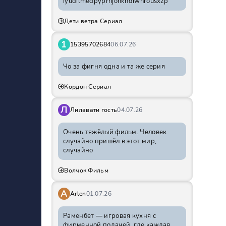
iyudilmedpyprhjohkhdiwnrousxzp
Дети ветра Сериал
1
15395702684
06.07.26
Чо за фигня одна и та же серия
Кордон Сериал
Л
Лилавати гость
04.07.26
Очень тяжёлый фильм. Человек
случайно пришёл в этот мир,
случайно
Волчок Фильм
A
Arlen
01.07.26
Раменбет — игровая кухня с
фирменной подачей, где каждая