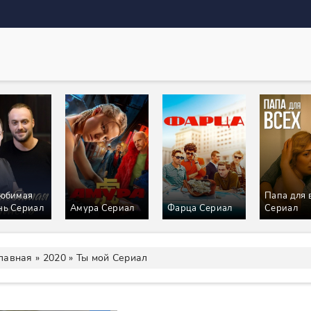
любимая
Папа для 
нь Сериал
Амура Сериал
Фарца Сериал
Сериал
лавная
»
2020
» Ты мой Сериал