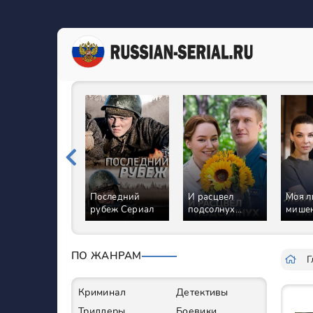
Последний
И расцвел
Моя 
рубеж Сериал
подсолнух
мише
Сериал
ПО ЖАНРАМ
Г
Криминал
Детективы
Триллеры
Боевики