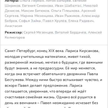
Актеры:
Ольга Лерман, Антон Батырев, Евгений
Шириков, Евгения Симонова, Иван Шабалтас, Николай
Денисов, Максим Битюков, Ольга Плешкова, Арсений
Сергеев, Марина Мезенцева, Иван Рыжиков, Александр
Бобров, Софья Зайка, Павел Хрулёв, Елена Радевич,
Анастасия
Режиссер:
Сергей Мезенцев, Виталий Бордачёв, Алексей
Колмогоров
Санкт-Петербург, конец XIX века. Лариса Кирсанова,
молодая учительница математики, живет тихой,
размеренной жизнью, мечтая о будущем, где важными
будут знания, а не предрассудки. Её мир меняется,
когда она встречает обаятельного дворянина Павла
Бестужева. Между ними быстро вспыхивает чувство, и
вскоре Павел делает предложение. Лариса
соглашается, уверенная, что впереди её ждёт
счастливая семейная жизнь. Однако всё рушится в
день их венчания – Павел неожиданно исчезает без