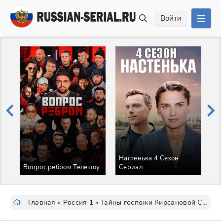
Войти
Настенька 4 Сезон
Т
Вопрос ребром Телешоу
Сериал
С
Главная
»
Россия 1
» Тайны госпожи Кирсановой Сериал