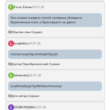
Г
Гость Елена
29.07.26
Как можно назвать папой человека убившего
беременную мать и бросившего на двоих
Объятия лжи Сериал
L
luxqkkfsis
24.07.26
iislsliyswuqshgvzmdsqdrfjqvjol
Доктор Преображенский Сериал
L
ldvmnntvij
24.07.26
iyudilmedpyprhjohkhdiwnrousxzp
Дети ветра Сериал
1
15395702684
06.07.26