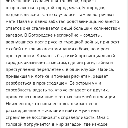
объяснений. Охваченная тревогой, Лариса
отправляется в родной город мужа, Богородск,
надеясь выяснить, что случилось. Там её встречают
мать Павла и давно забытая родственница, но вместо
ответов она сталкивается с ещё большим количеством
загадок. В Богородске неспокойно – солдаты,
вернувшиеся после русско-турецкой войны, приносят
с собой не только воспоминания о боях, но и рост
преступности. Казалось бы, тихий провинциальный
городок оказывается местом, где интриги, тайны и
преступления переплетены в один клубок. Лариса,
привыкшая к логике и точным расчетам, решает
разобраться в происходящем. Её острый ум и
способность видеть то, что ускользает от других,
привлекают внимание местных жителей и полиции.
Неизвестно, что сильнее подталкивает её к
расследованиям – желание найти мужа или
стремление восстановить справедливость. Она с
головой погружается в мир загадок, где каждое