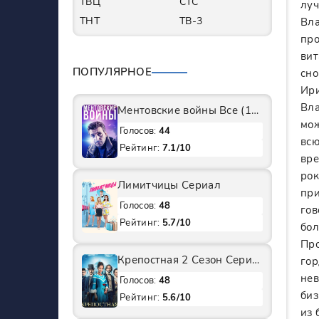
ТВЦ
СТС
луч
ТНТ
ТВ-3
Вла
про
вит
ПОПУЛЯРНОЕ
сно
Ири
Вла
Ментовские войны Все (1-11 Сезоны) подряд Сериал
мож
Голосов:
44
всю
Рейтинг:
7.1/10
вре
рок
Лимитчицы Сериал
при
Голосов:
48
гов
Рейтинг:
5.7/10
бол
Про
Крепостная 2 Сезон Сериал
гор
нев
Голосов:
48
биз
Рейтинг:
5.6/10
из 