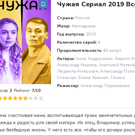
Чужая Сериал 2019 Вс
Страна:
Россия
Жанр:
Мелодрама
Год выпуска:
2019
Количество серий:
4
Продолжительность
46 минут
Актеры:
Анна Андрусенко, Кирилл К
Александр Наумов, Анатолий Котенё
Людмила Нильская, Александр Попов
Стальчук, Елена Хижная, Галина
Режиссер:
Александр Пархоменко
осов:
2
Рейтинг:
7/10
8
9
10
на счастливая мама, воспитывающая троих замечательных д
ежда и радость для своей матери. Их отец, Владимир, успе
ье безбедную жизнь. У него есть все, чтобы его дочери росл