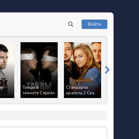
Войти
ью
Танцы в
Стандарты
Жену вызывал
темноте Сериал
красоты 2 Сезон
Сериал
Новая любовь
Сериал