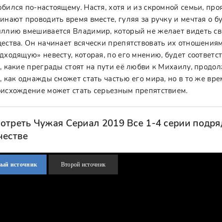
бился по-настоящему. Настя, хотя и из скромной семьи, пр
инают проводить время вместе, гуляя за ручку и мечтая о б
ллию вмешивается Владимир, который не желает видеть св
ества. Он начинает всячески препятствовать их отношениям
дходящую» невесту, которая, по его мнению, будет соответств
, какие преграды стоят на пути её любви к Михаилу, продол
, как однажды сможет стать частью его мира, но в то же вре
исхождение может стать серьезным препятствием.
отреть Чужая Сериал 2019 Все 1-4 серии подря
честве
вый источник
Второй источник