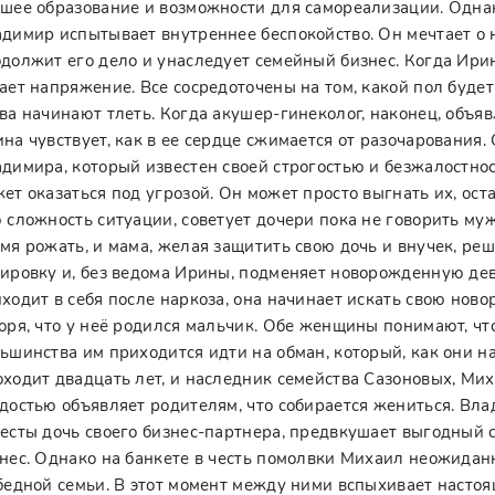
шее образование и возможности для самореализации. Однак
димир испытывает внутреннее беспокойство. Он мечтает о 
должит его дело и унаследует семейный бизнес. Когда Ирина
ает напряжение. Все сосредоточены на том, какой пол буде
ва начинают тлеть. Когда акушер-гинеколог, наконец, объявл
на чувствует, как в ее сердце сжимается от разочарования.
димира, который известен своей строгостью и безжалостно
ет оказаться под угрозой. Он может просто выгнать их, ост
 сложность ситуации, советует дочери пока не говорить му
мя рожать, и мама, желая защитить свою дочь и внучек, реш
ировку и, без ведома Ирины, подменяет новорожденную дев
ходит в себя после наркоза, она начинает искать свою ново
оря, что у неё родился мальчик. Обе женщины понимают, чт
ьшинства им приходится идти на обман, который, как они н
ходит двадцать лет, и наследник семейства Сазоновых, Мих
достью объявляет родителям, что собирается жениться. Вла
есты дочь своего бизнес-партнера, предвкушает выгодный с
нес. Однако на банкете в честь помолвки Михаил неожида
бедной семьи. В этот момент между ними вспыхивает настоящ