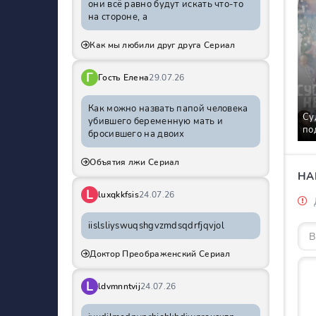
они всё равно будут искать что-то
на стороне, а
Как мы любили друг друга Сериал
Г
Гость Елена
29.07.26
Как можно назвать папой человека
Су
убившего беременную мать и
по
бросившего на двоих
Объятия лжи Сериал
НА
L
luxqkkfsis
24.07.26
iislsliyswuqshgvzmdsqdrfjqvjol
Доктор Преображенский Сериал
L
ldvmnntvij
24.07.26