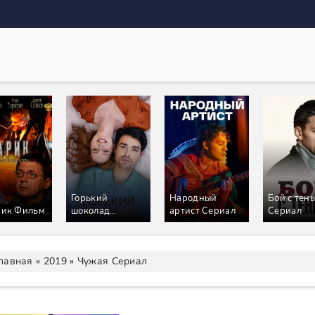
Горький
Народный
Бой с тен
рик Фильм
шоколад
артист Сериал
Сериал
Сериал
лавная
»
2019
» Чужая Сериал