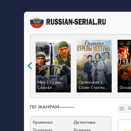
Меч 1 Сезон
Орлинская 1
Сериал
Сезон Стрелы
Очка
Нептуна
Сериал
ПО ЖАНРАМ
Г
Криминал
Детективы
Триллеры
Боевики