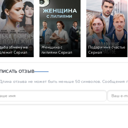
дьба обмену не
Женщина с
Подари мне счастье
длежит Сериал
лилиями Сериал
Сериал
ПИСАТЬ ОТЗЫВ
Длина отзыва не может быть меньше 50 символов. Сообщения пр