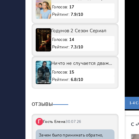
Голосов:
17
Рейтинг:
7.9/10
Годунов 2 Сезон Сериал
Голосов:
14
Рейтинг:
7.3/10
Ничто не случается дважды 1 Сезон Сериал
Голосов:
15
Рейтинг:
6.8/10
1-4 
ОТЗЫВЫ
Г
Гость Елена
30.07.26
С 
Зачем было принимать обратно,