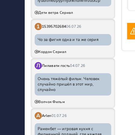
iyudilmedpyprhjohkhdiwnrousxzp
Дети ветра Сериал
1
15395702684
06.07.26
Чо за фигня одна и та же серия
Кордон Сериал
Л
Лилавати гость
04.07.26
Очень тяжёлый фильм. Человек
случайно пришёл в этот мир,
случайно
Волчок Фильм
A
Arlen
01.07.26
Раменбет — игровая кухня с
фирменной подачей, где каждая