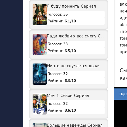
влю
Я буду помнить Сериал
нач
Голосов:
36
иди
Рейтинг:
6.1/10
общ
«по
Ради любви я все смогу Сериал
том
Голосов:
33
том
Рейтинг:
6.5/10
про
Ничто не случается дважды 2 Сезон Сериал
См
Голосов:
32
ка
Рейтинг:
6.3/10
Пер
Меч 1 Сезон Сериал
Голосов:
22
Рейтинг:
8.6/10
Большие надежды Сериал