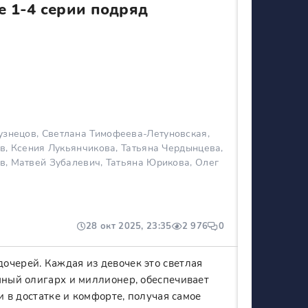
е 1-4 серии подряд
узнецов, Светлана Тимофеева-Летуновская,
в, Ксения Лукьянчикова, Татьяна Чердынцева,
, Матвей Зубалевич, Татьяна Юрикова, Олег
28 окт 2025, 23:35
2 976
0
очерей. Каждая из девочек это светлая
шный олигарх и миллионер, обеспечивает
и в достатке и комфорте, получая самое