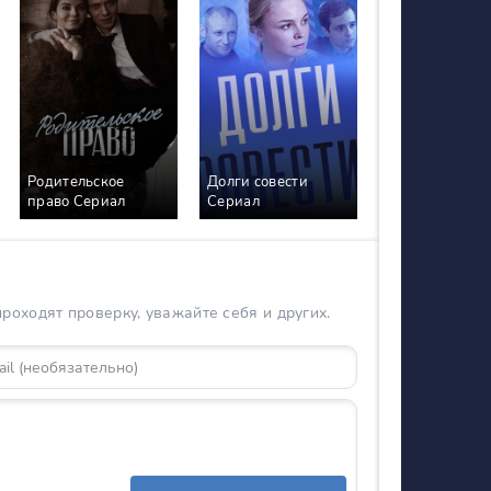
Родительское
Долги совести
право Сериал
Сериал
оходят проверку, уважайте себя и других.