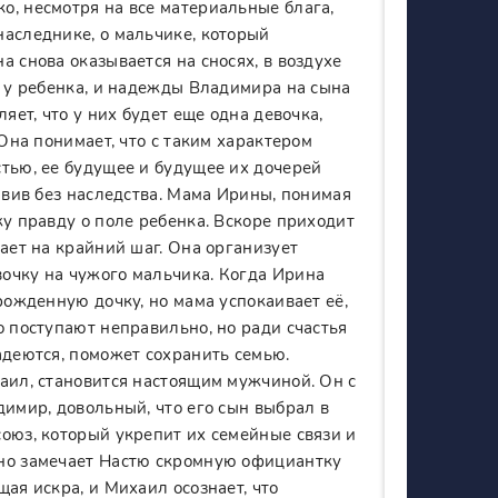
о, несмотря на все материальные блага,
наследнике, о мальчике, который
 снова оказывается на сносях, в воздухе
т у ребенка, и надежды Владимира на сына
яет, что у них будет еще одна девочка,
 Она понимает, что с таким характером
стью, ее будущее и будущее их дочерей
авив без наследства. Мама Ирины, понимая
жу правду о поле ребенка. Вскоре приходит
ает на крайний шаг. Она организует
очку на чужого мальчика. Когда Ирина
рожденную дочку, но мама успокаивает её,
о поступают неправильно, но ради счастья
адеются, поможет сохранить семью.
аил, становится настоящим мужчиной. Он с
димир, довольный, что его сын выбрал в
оюз, который укрепит их семейные связи и
нно замечает Настю скромную официантку
ая искра, и Михаил осознает, что