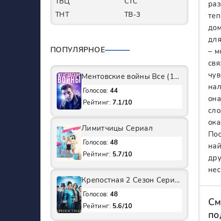
ТВЦ
СТС
раз
ТНТ
ТВ-3
теп
дом
для
ПОПУЛЯРНОЕ
– м
свя
чув
Ментовские войны Все (1-11 Сезоны) подряд Сериал
нал
Голосов:
44
она
Рейтинг:
7.1/10
сло
ока
Лимитчицы Сериал
Пос
Голосов:
48
най
Рейтинг:
5.7/10
дру
нес
Крепостная 2 Сезон Сериал
Голосов:
48
См
Рейтинг:
5.6/10
по