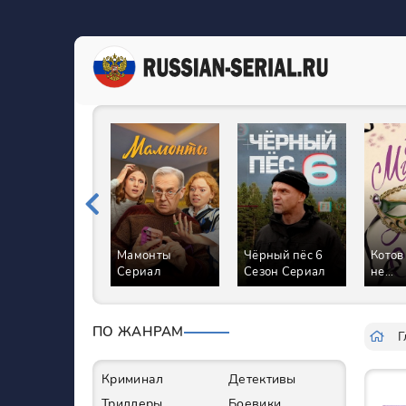
Мамонты
Чёрный пёс 6
Котов
Сериал
Сезон Сериал
не
реком
Сери
ПО ЖАНРАМ
Г
Криминал
Детективы
Триллеры
Боевики