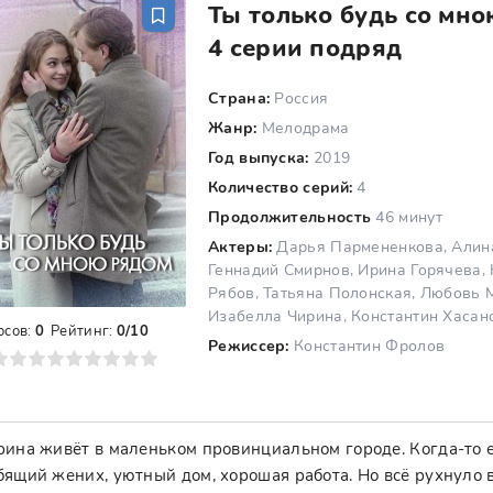
Ты только будь со мно
4 серии подряд
Страна:
Россия
Жанр:
Мелодрама
Год выпуска:
2019
Количество серий:
4
Продолжительность
46 минут
Актеры:
Дарья Пармененкова, Алина
Геннадий Смирнов, Ирина Горячева, 
Рябов, Татьяна Полонская, Любовь М
Изабелла Чирина, Константин Хасан
осов:
0
Рейтинг:
0/10
Режиссер:
Константин Фролов
8
9
10
ина живёт в маленьком провинциальном городе. Когда-то 
ящий жених, уютный дом, хорошая работа. Но всё рухнуло в