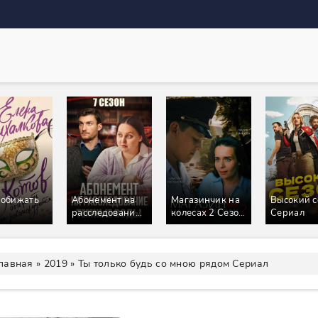
 обижать
Абонемент на
Магазинчик на
Высокий с
расследование
колесах 2 Сезон
Сериал
ендуется
7 Сезон Темные
Сериал
ал
воды Сериал
лавная
»
2019
» Ты только будь со мною рядом Сериал