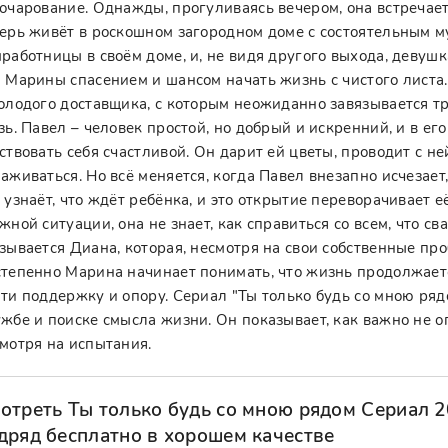
очарование. Однажды, прогуливаясь вечером, она встречае
ерь живёт в роскошном загородном доме с состоятельным 
работницы в своём доме, и, не видя другого выхода, девушк
 Марины спасением и шансом начать жизнь с чистого листа.
олодого доставщика, с которым неожиданно завязывается т
зь. Павел – человек простой, но добрый и искренний, и в е
ствовать себя счастливой. Он дарит ей цветы, проводит с не
аживаться. Но всё меняется, когда Павел внезапно исчезает
 узнаёт, что ждёт ребёнка, и это открытие переворачивает е
жной ситуации, она не знает, как справиться со всем, что с
зывается Диана, которая, несмотря на свои собственные пр
тепенно Марина начинает понимать, что жизнь продолжает
ти поддержку и опору. Сериал "Ты только будь со мною рядо
жбе и поиске смысла жизни. Он показывает, как важно не о
мотря на испытания.
отреть Ты только будь со мною рядом Сериал 2
дряд бесплатно в хорошем качестве