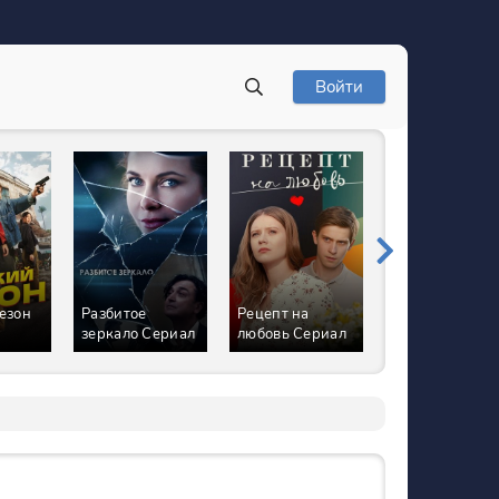
Войти
езон
Разбитое
Рецепт на
Анна Медиум
зеркало Сериал
любовь Сериал
Сериал