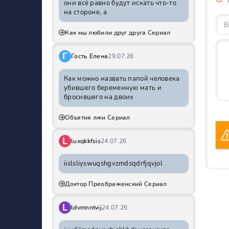
они всё равно будут искать что-то
на стороне, а
Как мы любили друг друга Сериал
Г
Гость Елена
29.07.26
Как можно назвать папой человека
убившего беременную мать и
бросившего на двоих
Объятия лжи Сериал
L
luxqkkfsis
24.07.26
iislsliyswuqshgvzmdsqdrfjqvjol
Доктор Преображенский Сериал
L
ldvmnntvij
24.07.26