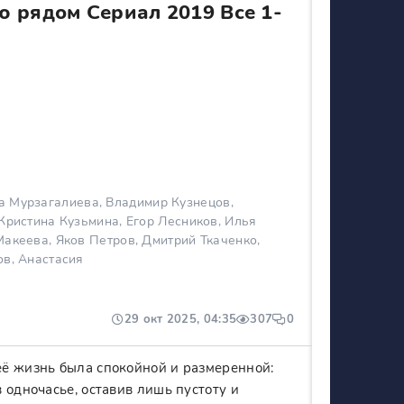
ю рядом Сериал 2019 Все 1-
 Мурзагалиева, Владимир Кузнецов,
Кристина Кузьмина, Егор Лесников, Илья
акеева, Яков Петров, Дмитрий Ткаченко,
ов, Анастасия
29 окт 2025, 04:35
307
0
её жизнь была спокойной и размеренной:
 одночасье, оставив лишь пустоту и