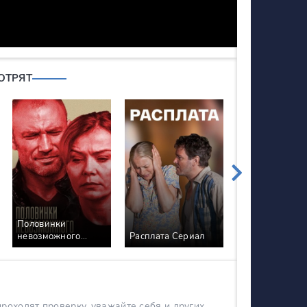
ОТРЯТ
Половинки
невозможного
Расплата Сериал
Мачеха Сериа
Сериал
оходят проверку, уважайте себя и других.