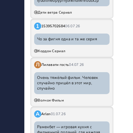
iyudilmedpyprhjohkhdiwnrousxzp
Дети ветра Сериал
1
15395702684
06.07.26
Чо за фигня одна и та же серия
Кордон Сериал
Л
Лилавати гость
04.07.26
Очень тяжёлый фильм. Человек
случайно пришёл в этот мир,
случайно
Волчок Фильм
A
Arlen
01.07.26
Раменбет — игровая кухня с
фирменной подачей, где каждая