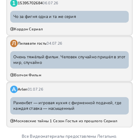
1
15395702684
06.07.26
Чо за фигня одна и та же серия
Кордон Сериал
Л
Лилавати гость
04.07.26
Очень тяжёлый фильм. Человек случайно пришёл в этот
мир, случайно
Волчок Фильм
A
Arlen
01.07.26
Раменбет — игровая кухня с фирменной подачей, где
каждая ставка — насыщенный
Московские тайны 1 Сезон Гостья из прошлого Сериал
Все Видеоматериалы предоставлены Легально.