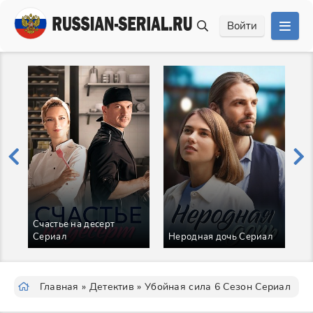
Войти
Счастье на десерт
А
Сериал
Неродная дочь Сериал
С
Главная
»
Детектив
» Убойная сила 6 Сезон Сериал