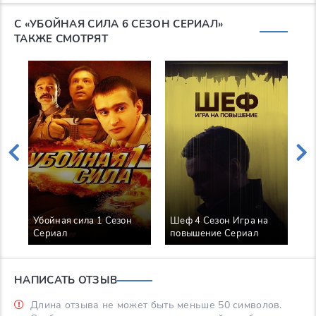
С «УБОЙНАЯ СИЛА 6 СЕЗОН СЕРИАЛ»
ТАКЖЕ СМОТРЯТ
Убойная сила 1 Сезон
Шеф 4 Сезон Игра на
З
Сериал
повышение Сериал
С
НАПИСАТЬ ОТЗЫВ
Длина отзыва не может быть меньше 50 символов.