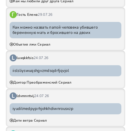
Как мы любили друг друга Сериал
Г
Гость Елена
29.07.26
Как можно назвать папой человека убившего
беременную мать и бросившего на двоих
Объятия лжи Сериал
L
luxqkkfsis
24.07.26
iislsliyswuqshgvzmdsqdrfjqvjol
Доктор Преображенский Сериал
L
ldvmnntvij
24.07.26
iyudilmedpyprhjohkhdiwnrousxzp
Дети ветра Сериал