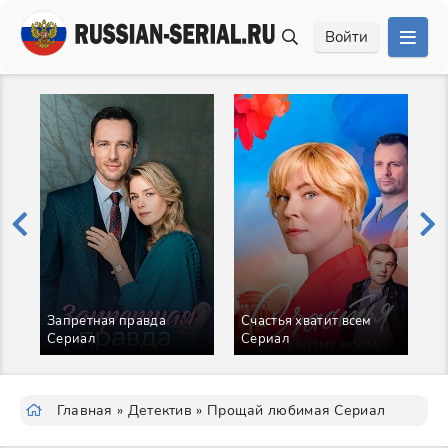
Войти
Запретная правда
Счастья хватит всем
А
Сериал
Сериал
б
С
Главная
»
Детектив
» Прощай любимая Сериал