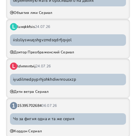
беременную мать и бросившего на двоих
Объятия лжи Сериал
L
luxqkkfsis
24.07.26
iislsliyswuqshgvzmdsqdrfjqvjol
Доктор Преображенский Сериал
L
ldvmnntvij
24.07.26
iyudilmedpyprhjohkhdiwnrousxzp
Дети ветра Сериал
1
15395702684
06.07.26
Чо за фигня одна и та же серия
Кордон Сериал