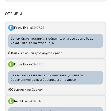
ОТЗЫВЫ
Г
Гость Елена
30.07.26
Зачем было принимать обратно, они всё равно будут
искать что-то на стороне, а
Как мы любили друг друга Сериал
Г
Гость Елена
29.07.26
Как можно назвать папой человека убившего
беременную мать и бросившего на двоих
Объятия лжи Сериал
L
luxqkkfsis
24.07.26