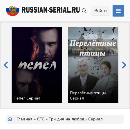
Войти
Перелётные птицы
М
Пепел Сериал
Сериал
С
Главная
»
СТС
» Три дня на любовь Сериал