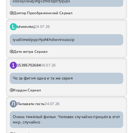
iislsliyswuqshgvzmdsqdrfjqvjol
Доктор Преображенский Сериал
L
ldvmnntvij
24.07.26
iyudilmedpyprhjohkhdiwnrousxzp
Дети ветра Сериал
1
15395702684
06.07.26
Чо за фигня одна и та же серия
Кордон Сериал
Л
Лилавати гость
04.07.26
Очень тяжёлый фильм. Человек случайно пришёл в этот
мир, случайно