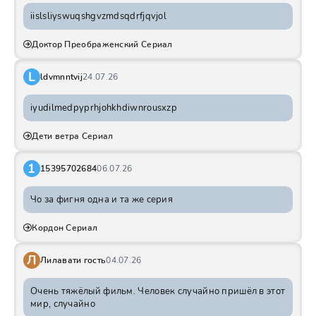
iislsliyswuqshgvzmdsqdrfjqvjol
Доктор Преображенский Сериал
L
ldvmnntvij
24.07.26
iyudilmedpyprhjohkhdiwnrousxzp
Дети ветра Сериал
1
15395702684
06.07.26
Чо за фигня одна и та же серия
Кордон Сериал
Л
Лилавати гость
04.07.26
Очень тяжёлый фильм. Человек случайно пришёл в этот
мир, случайно