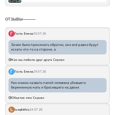
ОТЗЫВЫ
Г
Гость Елена
30.07.26
Зачем было принимать обратно, они всё равно будут
искать что-то на стороне, а
Как мы любили друг друга Сериал
Г
Гость Елена
29.07.26
Как можно назвать папой человека убившего
беременную мать и бросившего на двоих
Объятия лжи Сериал
L
luxqkkfsis
24.07.26