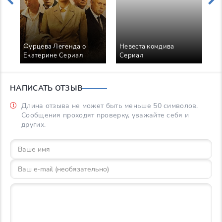
и
Фурцева Легенда о
Невеста комдива
Екатерине Сериал
Сериал
НАПИСАТЬ ОТЗЫВ
Длина отзыва не может быть меньше 50 символов.
Сообщения проходят проверку, уважайте себя и
других.