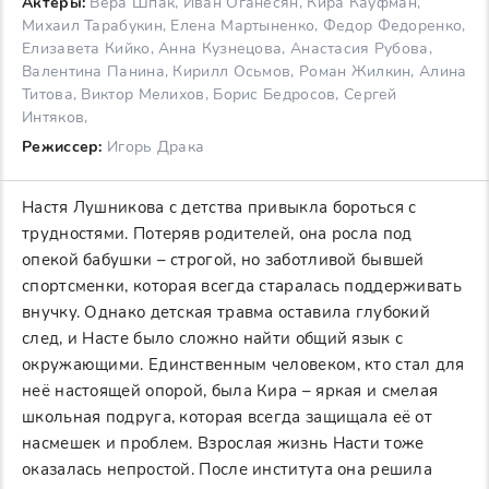
Актеры:
Вера Шпак, Иван Оганесян, Кира Кауфман,
Михаил Тарабукин, Елена Мартыненко, Федор Федоренко,
Елизавета Кийко, Анна Кузнецова, Анастасия Рубова,
Валентина Панина, Кирилл Осьмов, Роман Жилкин, Алина
Титова, Виктор Мелихов, Борис Бедросов, Сергей
Интяков,
Режиссер:
Игорь Драка
Настя Лушникова с детства привыкла бороться с
трудностями. Потеряв родителей, она росла под
опекой бабушки – строгой, но заботливой бывшей
спортсменки, которая всегда старалась поддерживать
внучку. Однако детская травма оставила глубокий
след, и Насте было сложно найти общий язык с
окружающими. Единственным человеком, кто стал для
неё настоящей опорой, была Кира – яркая и смелая
школьная подруга, которая всегда защищала её от
насмешек и проблем. Взрослая жизнь Насти тоже
оказалась непростой. После института она решила