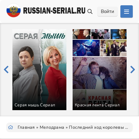
Войти
Серая мышь Сериал
Красная лента Сериал
О
Главная
»
Мелодрама
» Последний ход королевы Сериал