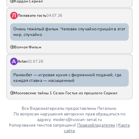
Кордон Сериал
Л
Лилавати гость
04.07.26
Очень тяжёлый фильм. Человек случайно пришёл в этот
мир, случайно
Волчок Фильм
A
Arlen
01.07.26
Раменбет — игровая кухня с фирменной подачей, где
каждая ставка — насыщенный
Московские тайны 1 Сезон Гостья из прошлого Сериал
Все Видеоматериалы предоставлены Легально.
По вопросам нарушения авторских прав обращаться по
адресу: moders@russian-serial.ru
Копирование текстов запрещено!
Правообладателям
|
Карта
сайта