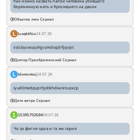
Как можно назвать папой человека убившего
беременную мать и бросившего на двоих
Объятия лжи Сериал
L
luxqkkfsis
24.07.26
iislsliyswuqshgvzmdsqdrfjqvjol
Доктор Преображенский Сериал
L
ldvmnntvij
24.07.26
iyudilmedpyprhjohkhdiwnrousxzp
Дети ветра Сериал
1
15395702684
06.07.26
Чо за фигня одна и та же серия