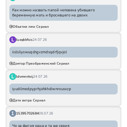
Как можно назвать папой человека убившего
беременную мать и бросившего на двоих
Объятия лжи Сериал
L
luxqkkfsis
24.07.26
iislsliyswuqshgvzmdsqdrfjqvjol
Доктор Преображенский Сериал
L
ldvmnntvij
24.07.26
iyudilmedpyprhjohkhdiwnrousxzp
Дети ветра Сериал
1
15395702684
06.07.26
Чо за фигня одна и та же серия