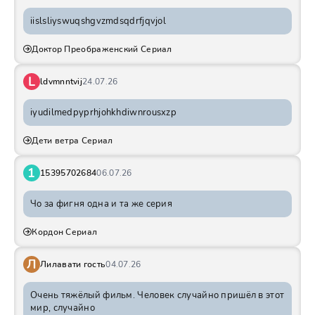
iislsliyswuqshgvzmdsqdrfjqvjol
Доктор Преображенский Сериал
L
ldvmnntvij
24.07.26
iyudilmedpyprhjohkhdiwnrousxzp
Дети ветра Сериал
1
15395702684
06.07.26
Чо за фигня одна и та же серия
Кордон Сериал
Л
Лилавати гость
04.07.26
Очень тяжёлый фильм. Человек случайно пришёл в этот
мир, случайно