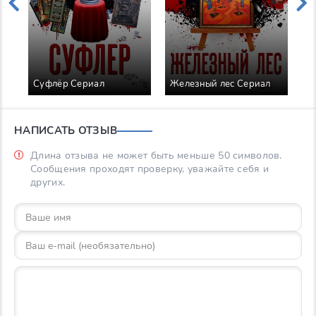
Суфлёр Сериал
Железный лес Сериал
П
НАПИСАТЬ ОТЗЫВ
Длина отзыва не может быть меньше 50 символов.
Сообщения проходят проверку, уважайте себя и
других.