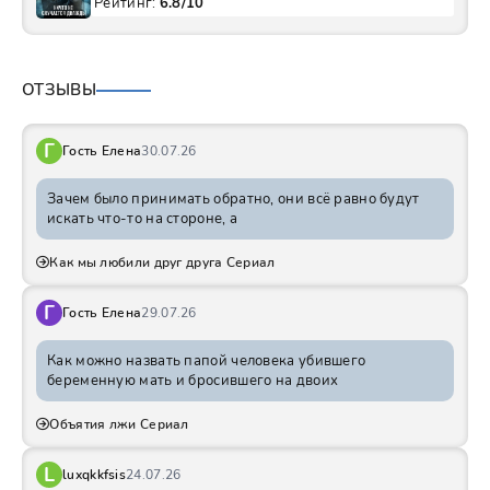
Рейтинг:
6.8/10
ОТЗЫВЫ
Г
Гость Елена
30.07.26
Зачем было принимать обратно, они всё равно будут
искать что-то на стороне, а
Как мы любили друг друга Сериал
Г
Гость Елена
29.07.26
Как можно назвать папой человека убившего
беременную мать и бросившего на двоих
Объятия лжи Сериал
L
luxqkkfsis
24.07.26