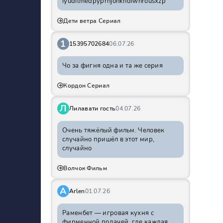
iyudilmedpyprhjohkhdiwnrousxzp
Дети ветра Сериал
1
15395702684
06.07.26
Чо за фигня одна и та же серия
Кордон Сериал
Л
Лилавати гость
04.07.26
Очень тяжёлый фильм. Человек
случайно пришёл в этот мир,
случайно
Волчок Фильм
A
Arlen
01.07.26
Раменбет — игровая кухня с
фирменной подачей, где каждая