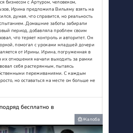
я бизнесом с Артуром, человеком,
ызов, Ирина предложила Вильяму взять на
ился, думая, что справится, но реальность
 испытанием. Домашние заботы забирали
овый период, добавляла проблем своим
овал, что теряет контроль и авторитет. Он
уборкой, помогал с уроками младшей дочери
даляется от Ирины. Ирина, погруженная в
о их отношения начали выходить за рамки
твовал себя растерянным, пытаясь
собственными переживаниями. С каждым
росто, но оставаться на месте он больше не
подряд бесплатно в
Жалоба