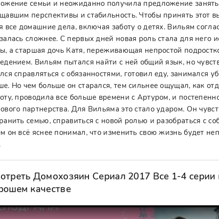
ожение семьи и неожиданно получила предложение занятьс
щавшим перспективы и стабильность. Чтобы принять этот в
я все домашние дела, включая заботу о детях. Вильям соглас
залась сложнее. С первых дней новая роль стала для него
ы, а старшая дочь Катя, переживающая непростой подростк
едением. Вильям пытался найти с ней общий язык, но чувств
лся справляться с обязанностями, готовил еду, занимался 
е. Но чем больше он старался, тем сильнее ощущал, как от
оту, проводила все больше времени с Артуром, и постепенн
ового партнерства. Для Вильяма это стало ударом. Он чувс
ранить семью, справиться с новой ролью и разобраться с 
м он всё яснее понимал, что изменить свою жизнь будет неп
.
отреть Домохозяин Сериал 2017 Все 1-4 серии 
рошем качестве