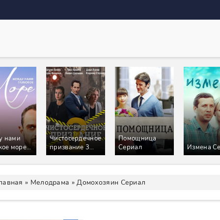
у нами
Чистосердечное
Помощница
кое море
призвание 3
Сериал
Измена С
ал
Сезон Сериал
лавная
»
Мелодрама
» Домохозяин Сериал