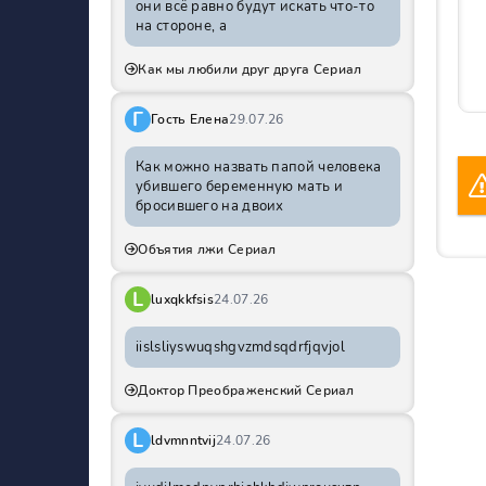
они всё равно будут искать что-то
на стороне, а
Как мы любили друг друга Сериал
Г
Гость Елена
29.07.26
Как можно назвать папой человека
убившего беременную мать и
бросившего на двоих
Объятия лжи Сериал
L
luxqkkfsis
24.07.26
iislsliyswuqshgvzmdsqdrfjqvjol
Доктор Преображенский Сериал
L
ldvmnntvij
24.07.26