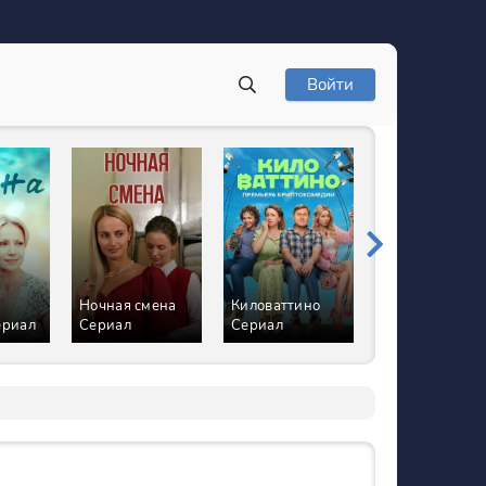
Войти
Ночная смена
Киловаттино
ериал
Сериал
Сериал