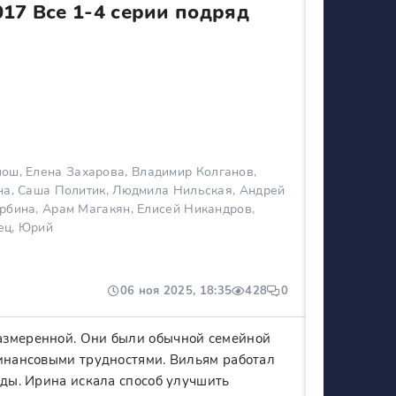
17 Все 1-4 серии подряд
ош, Елена Захарова, Владимир Колганов,
на, Саша Политик, Людмила Нильская, Андрей
рбина, Арам Магакян, Елисей Никандров,
ец, Юрий
06 ноя 2025, 18:35
428
0
азмеренной. Они были обычной семейной
финансовыми трудностями. Вильям работал
оды. Ирина искала способ улучшить