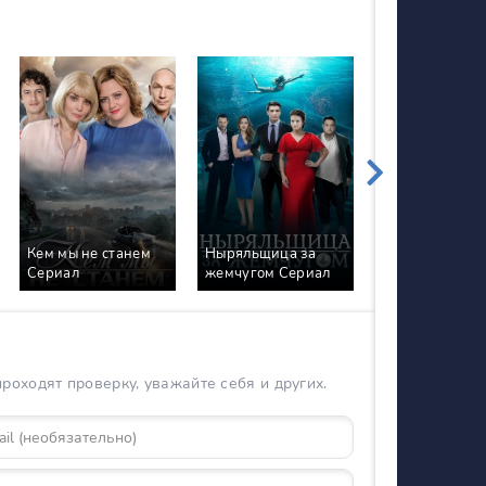
Кем мы не станем
Ныряльщица за
Фурцева Леге
Сериал
жемчугом Сериал
Екатерине Се
оходят проверку, уважайте себя и других.