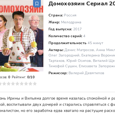
Домохозяин Сериал 20
Страна:
Россия
Жанр:
Мелодрама
Год выпуска:
2017
Количество серий:
4
Продолжительность
45 минут
Актеры:
Денис Матросов, Анна Микл
Олег Загородний, Екатерина Ворони
Тартаков, Юрий Осипов, Виталий Ще
Тимофей Сушин, Елизавета Запорож
Режиссер:
Валерий Девятилов
осов:
0
Рейтинг:
0/10
8
9
10
нь Ирины и Вильяма долгое время казалась спокойной и р
ой, воспитывали двух дочерей и старались справляться с 
налистом, но его заработка едва хватало на растущие расх