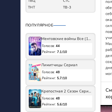
ТВЦ
СТС
пол
ТНТ
ТВ-3
обе
себ
ока
ПОПУЛЯРНОЕ
сил
пов
учи
Ментовские войны Все (1-11 Сезоны) подряд Сериал
Маш
Голосов:
44
раб
Рейтинг:
7.1/10
дел
сох
Лимитчицы Сериал
дне
Голосов:
48
мог
Рейтинг:
5.7/10
См
Крепостная 2 Сезон Сериал
хо
Голосов:
48
Рейтинг:
5.6/10