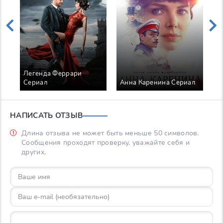
Легенда Феррари
В
Сериал
Анна Каренина Сериал
С
НАПИСАТЬ ОТЗЫВ
Длина отзыва не может быть меньше 50 символов.
Сообщения проходят проверку, уважайте себя и
других.