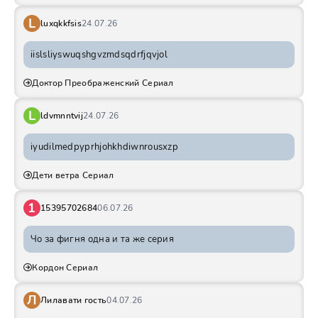
L
luxqkkfsis
24.07.26
iislsliyswuqshgvzmdsqdrfjqvjol
Доктор Преображенский Сериал
L
ldvmnntvij
24.07.26
iyudilmedpyprhjohkhdiwnrousxzp
Дети ветра Сериал
1
15395702684
06.07.26
Чо за фигня одна и та же серия
Кордон Сериал
Л
Лилавати гость
04.07.26