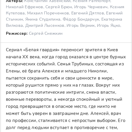
Актеры:
Константин Хабенский, Ксения Раппопорт,
Николай Ефремов, Сергей Брюн, Игорь Черневич, Ксения
Кутепова, Михаил Пореченков, Евгений Дятлов, Евгений
Стычкин, Янина Студилина, Фёдор Бондарчук, Екатерина
Вилкова, Дмитрий Лысенков, Игорь Верник, Игорь Яцко,
Режиссер:
Сергей Снежкин
Сериал «Белая гвардия» переносит зрителя в Киев
начала XX века, когда город оказался в центре бурных
исторических событий. Семья Трубиных, состоящая из
Елены, её брата Алексея и младшего Николки,
пытается сохранить себя и свои ценности в мире,
который рушится прямо у них на глазах. Вокруг них
разгораются политические интриги, смена власти,
военные перевороты, а некогда спокойный и уютный
город превращается в опасное место, где никто не
может быть уверен в завтрашнем дне. Алексей, врач
по профессии, сталкивается с непростым выбором. Его
долг перед людьми вступает в противоречие с тем,