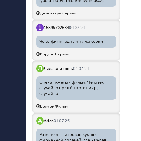
iyudilmedpyprhjohkhdiwnrousxzp
Дети ветра Сериал
1
15395702684
06.07.26
Чо за фигня одна и та же серия
Кордон Сериал
Л
Лилавати гость
04.07.26
Очень тяжёлый фильм. Человек
случайно пришёл в этот мир,
случайно
Волчок Фильм
A
Arlen
01.07.26
Раменбет — игровая кухня с
фирменной подачей, где каждая