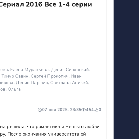
Сериал 2016 Все 1-4 серии
ева, Елена Муравьева, Денис Синявский,
 Тимур Савин, Сергей Прокопич, Иван
бекова, Денис Паршин, Светлана Аникей,
ов, Ольга
07 ноя 2025, 23:35
454
0
на решила, что романтика и мечты о любви
ру. После окончания университета ей