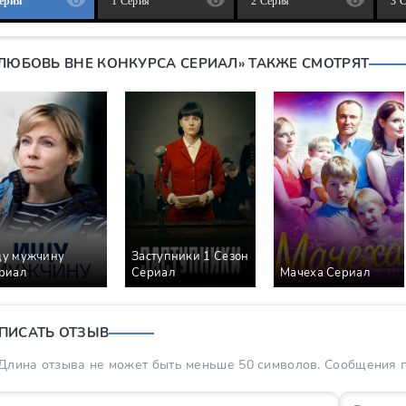
Серия
1 Серия
2 Серия
3 
«ЛЮБОВЬ ВНЕ КОНКУРСА СЕРИАЛ» ТАКЖЕ СМОТРЯТ
у мужчину
Заступники 1 Сезон
риал
Сериал
Мачеха Сериал
ПИСАТЬ ОТЗЫВ
Длина отзыва не может быть меньше 50 символов. Сообщения пр