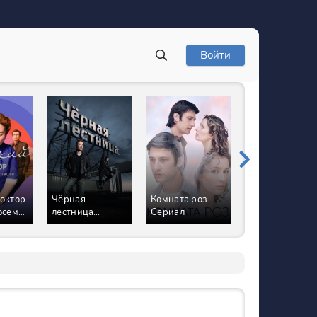
Войти
октор
Чёрная
Комната роз
Счастье не за
осемь
лестница
Сериал
горами Сериа
Сериал