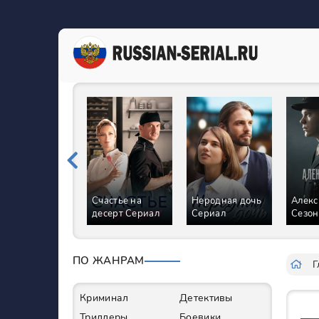
Счастье на
Неродная дочь
Алекс
десерт Сериал
Сериал
Сезон
ПО ЖАНРАМ
Г
Криминал
Детективы
Триллеры
Боевики