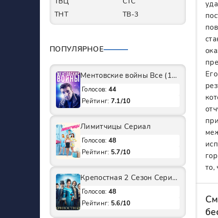
ТВЦ
СТС
уда
ТНТ
ТВ-3
пос
пов
ста
ПОПУЛЯРНОЕ
ока
пре
Его
Ментовские войны Все (1-11 Сезоны) подряд Сериал
рез
Голосов:
44
кот
Рейтинг:
7.1/10
отч
при
Лимитчицы Сериал
меж
Голосов:
48
исп
Рейтинг:
5.7/10
гор
то,
Крепостная 2 Сезон Сериал
Голосов:
48
См
Рейтинг:
5.6/10
бе