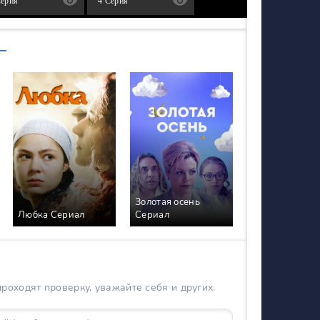
Серия
4 Серия
Золотая осень
Любка Сериал
Сериал
оходят проверку, уважайте себя и других.