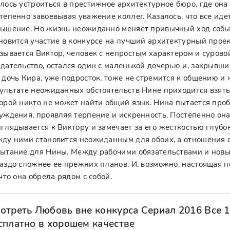
лось устроиться в престижное архитектурное бюро, где она
тепенно завоевывая уважение коллег. Казалось, что все иде
ышение. Но жизнь неожиданно меняет привычный ход собы
новится участие в конкурсе на лучший архитектурный прое
зывается Виктор, человек с непростым характером и сурово
дательство, остался один с маленькой дочерью и, закрывши
 дочь Кира, уже подросток, тоже не стремится к общению и 
ультате неожиданных обстоятельств Нине приходится взять 
орой никто не может найти общий язык. Нина пытается проб
уждения, проявляя терпение и искренность. Постепенно он
глядывается к Виктору и замечает за его жесткостью глуб
ду ними становится неожиданным для обоих, а отношения 
ытание для Нины. Между рабочими обязательствами и новым
аздо сложнее ее прежних планов. И, возможно, настоящая поб
 что она обрела рядом с собой.
отреть Любовь вне конкурса Сериал 2016 Все 1
сплатно в хорошем качестве