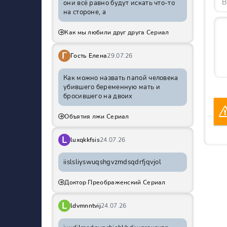
они всё равно будут искать что-то
на стороне, а
Как мы любили друг друга Сериал
Г
Гость Елена
29.07.26
Как можно назвать папой человека
убившего беременную мать и
бросившего на двоих
Объятия лжи Сериал
L
luxqkkfsis
24.07.26
iislsliyswuqshgvzmdsqdrfjqvjol
Доктор Преображенский Сериал
L
ldvmnntvij
24.07.26