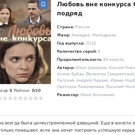
Любовь вне конкурса 
подряд
Страна:
Россия
Жанр:
Комедия, Мелодрама
Год выпуска:
2016
Количество серий:
4
Продолжительность
44 минуты
Актеры:
Илья Шакунов, Ксения Княз
Алина Бабак, Валентин Смирнитский,
Капский, Андрей Карако, Ирина Нар
Светлана Кожемякина, Василий Козл
осов:
0
Рейтинг:
0/10
Режиссер:
Илья Хотиненко
8
9
10
а всегда была целеустремленной девушкой. Еще в юности о
только помешают, если она хочет построить успешную карье