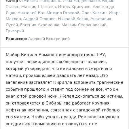
Актеры:
Никита Панфилов, Иева Андреевайте, Борис
Галкин, Максим Щёголев, Игорь Хрипунов, Александр
Яцко, Анатолий Кот, Михаил Горевой, Олег Кассин, Игорь
Маслов, Андрей Стоянов, Николай Козак, Анастасия
Лупей, Евгения Ахременко, Максим Севриновский,
Григорий
Режиссер:
Алексей Быстрицкий
Майор Кирилл Романов, командир отряда ГРУ,
получает неожиданное сообщение от человека,
который утверждает, что не виновен в смерти его
матери, произошедшей двадцать лет назад. Это
заявление заставляет Кирилла вспомнить трагические
события прошлого и ставит под сомнение всё, что он
знал о той роковой ночи. Желая докопаться до истины,
он отправляется в Сибирь, где работает крупная
нефтяная компания, связанная с загадочной гибелью
его матери. Чтобы узнать правду, Романов вынужден
внедриться в компанию и столкнуться с её