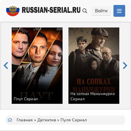
Войти
На сопках Маньчжурии
К
Плут Сериал
Сериал
Т
Главная
»
Детектив
» Пуля Сериал