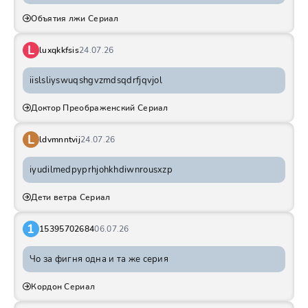
Объятия лжи Сериал
L
luxqkkfsis
24.07.26
iislsliyswuqshgvzmdsqdrfjqvjol
Доктор Преображенский Сериал
L
ldvmnntvij
24.07.26
iyudilmedpyprhjohkhdiwnrousxzp
Дети ветра Сериал
1
15395702684
06.07.26
Чо за фигня одна и та же серия
Кордон Сериал