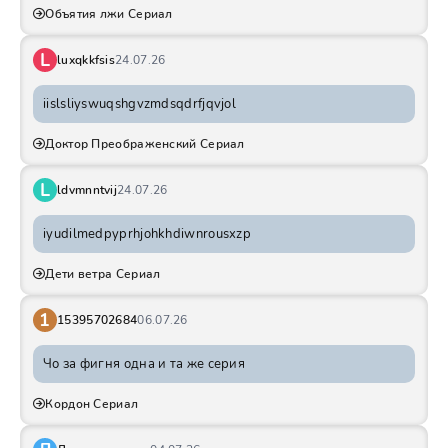
Объятия лжи Сериал
L
luxqkkfsis
24.07.26
iislsliyswuqshgvzmdsqdrfjqvjol
Доктор Преображенский Сериал
L
ldvmnntvij
24.07.26
iyudilmedpyprhjohkhdiwnrousxzp
Дети ветра Сериал
1
15395702684
06.07.26
Чо за фигня одна и та же серия
Кордон Сериал