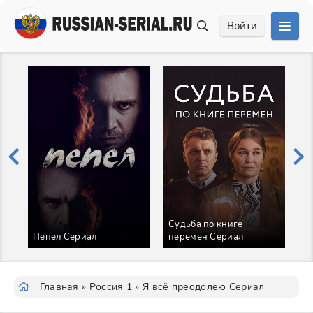
Войти
Судьба по книге
В
Пепел Сериал
перемен Сериал
С
Главная
»
Россия 1
» Я всё преодолею Сериал