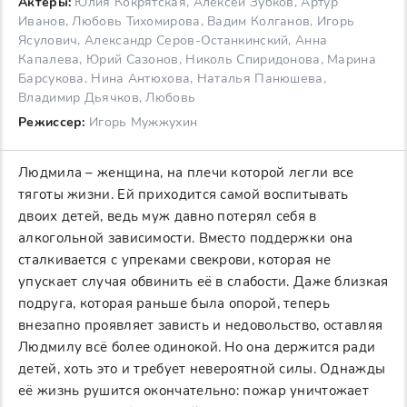
Актеры:
Юлия Кокрятская, Алексей Зубков, Артур
Иванов, Любовь Тихомирова, Вадим Колганов, Игорь
Ясулович, Александр Серов-Останкинский, Анна
Капалева, Юрий Сазонов, Николь Спиридонова, Марина
Барсукова, Нина Антюхова, Наталья Панюшева,
Владимир Дьячков, Любовь
Режиссер:
Игорь Мужжухин
Людмила – женщина, на плечи которой легли все
тяготы жизни. Ей приходится самой воспитывать
двоих детей, ведь муж давно потерял себя в
алкогольной зависимости. Вместо поддержки она
сталкивается с упреками свекрови, которая не
упускает случая обвинить её в слабости. Даже близкая
подруга, которая раньше была опорой, теперь
внезапно проявляет зависть и недовольство, оставляя
Людмилу всё более одинокой. Но она держится ради
детей, хоть это и требует невероятной силы. Однажды
её жизнь рушится окончательно: пожар уничтожает