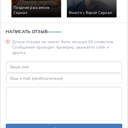
Позднее раскаяние
У
Сериал
Вместе с Верой Сериал
С
НАПИСАТЬ ОТЗЫВ
Длина отзыва не может быть меньше 50 символов.
Сообщения проходят проверку, уважайте себя и
других.