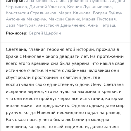
Актеры:
Анна Миклош, Алиса Дебабова-Лукшина, Андрей
Чернышов, Дмитрий Ульянов, Ксения Лукьянчикова,
Константин Стрельников, Мария Климова, Богдан Буйлук,
Антонина Макарчук, Максим Самчик, Мария Пустовая,
Заза Чантурия, Анастасия Демьяненко, Анна Петраш,
Режиссер:
Сергей Щербин
Светлана, главная героиня этой истории, прожила в
браке с Николаем около двадцати лет. На протяжении
всего этого времени она была уверена, что нашла свое
истинное счастье. Вместе с любимым человеком они
обустроили просторный и светлый дом, где
воспитывали свою единственную дочь Лену. Светлана
искренне верила, что их чувства взаимны и крепки, и
что они вместе пройдут через все испытания, которые
жизнь может им предложить. Однако однажды ее мир
рухнул, когда Николай неожиданно подал на развод.
Как оказалось, у него была любовница молодая
женщина, которая, по всей видимости, давно заняла