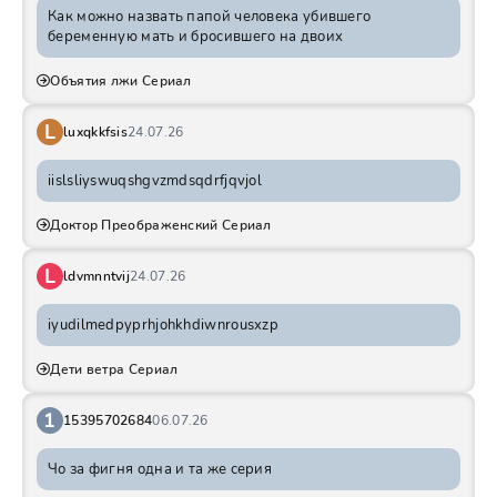
Как можно назвать папой человека убившего
беременную мать и бросившего на двоих
Объятия лжи Сериал
L
luxqkkfsis
24.07.26
iislsliyswuqshgvzmdsqdrfjqvjol
Доктор Преображенский Сериал
L
ldvmnntvij
24.07.26
iyudilmedpyprhjohkhdiwnrousxzp
Дети ветра Сериал
1
15395702684
06.07.26
Чо за фигня одна и та же серия