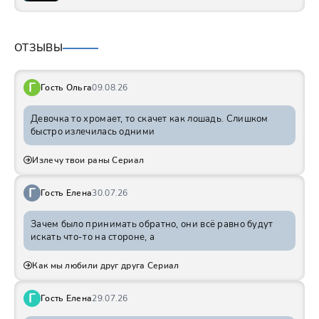
ОТЗЫВЫ
Г
Гость Ольга
09.08.26
Девочка то хромает, то скачет как лошадь. Слишком
быстро излечилась одними
Излечу твои раны Сериал
Г
Гость Елена
30.07.26
Зачем было принимать обратно, они всё равно будут
искать что-то на стороне, а
Как мы любили друг друга Сериал
Г
Гость Елена
29.07.26