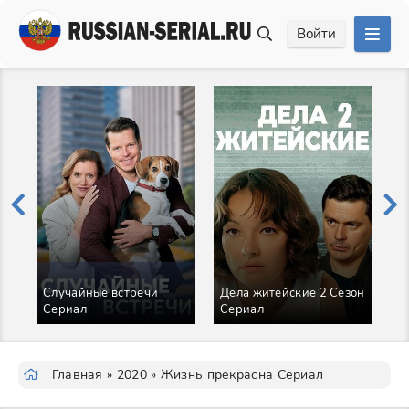
Войти
Случайные встречи
Дела житейские 2 Сезон
Сериал
Сериал
Л
Главная
»
2020
» Жизнь прекрасна Сериал