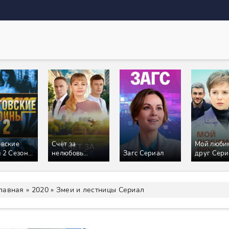
вские
Счёт за
Мой люби
 2 Сезон
нелюбовь
Загс Сериал
друг Сери
ал
Сериал
лавная
»
2020
» Змеи и лестницы Сериал