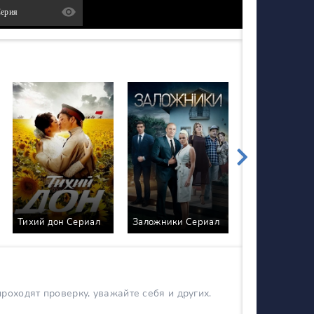
Серия
Проспект обо
Тихий дон Сериал
Заложники Сериал
Сериал
оходят проверку, уважайте себя и других.