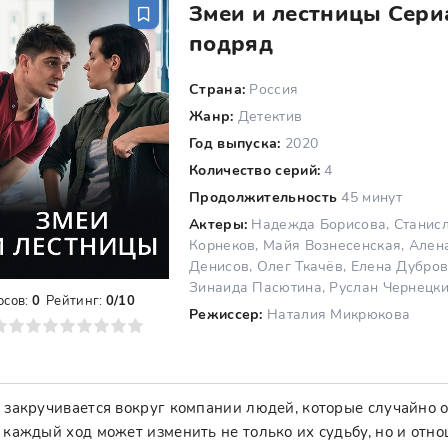
Змеи и лестницы Сериа
подряд
Страна:
Россия
Жанр:
Детектив
Год выпуска:
2020
Количество серий:
4
Продолжительность
45 минут
Актеры:
Надежда Борисова, Станисл
Корнеков, Майя Вознесенская, Ален
Денисов, Олег Ткачёв, Елена Дубров
Зинаида Пасютина, Руслан Чернецки
осов:
0
Рейтинг:
0/10
Режиссер:
Наталия Микрюкова
8
9
10
 закручивается вокруг компании людей, которые случайно 
 каждый ход может изменить не только их судьбу, но и отн