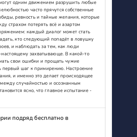
и могут одним движением разрушить любые
желюбностью часто прячутся собственные
обиды, ревность и тайные желания, которые
ду страхом потерять всё и азартом
апряжением: каждый диалог может стать
адать, кто следующий попадёт в ловушку
роев, и наблюдать за тем, как люди
-настоящему захватывающе. В какой-то
имать свои ошибки и прощать чужие
ть первый шаг к примирению. Настроение
вания, и именно это делает происходящее
 между случайностью и осознанным
тановится ясно, что главное испытание -
ерии подряд бесплатно в