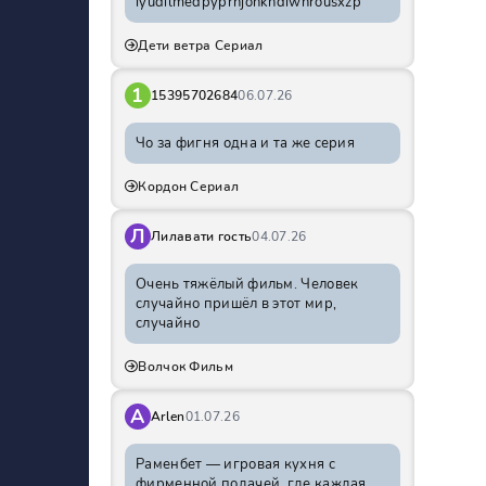
iyudilmedpyprhjohkhdiwnrousxzp
Дети ветра Сериал
1
15395702684
06.07.26
Чо за фигня одна и та же серия
Кордон Сериал
Л
Лилавати гость
04.07.26
Очень тяжёлый фильм. Человек
случайно пришёл в этот мир,
случайно
Волчок Фильм
A
Arlen
01.07.26
Раменбет — игровая кухня с
фирменной подачей, где каждая