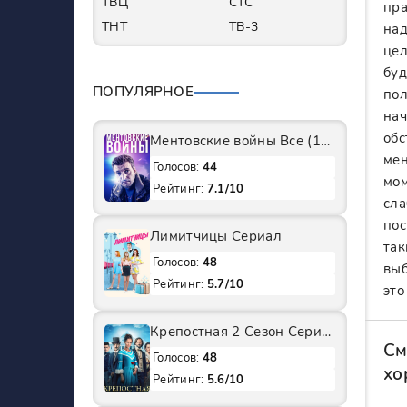
ТВЦ
СТС
пра
ТНТ
ТВ-3
над
цел
буд
ПОПУЛЯРНОЕ
пол
нач
обс
Ментовские войны Все (1-11 Сезоны) подряд Сериал
мен
Голосов:
44
мом
Рейтинг:
7.1/10
сла
пос
Лимитчицы Сериал
так
Голосов:
48
выб
Рейтинг:
5.7/10
это
Крепостная 2 Сезон Сериал
См
Голосов:
48
хо
Рейтинг:
5.6/10