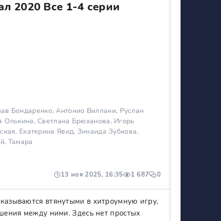
л 2020 Все 1-4 серии
ав Бондаренко, Антонио Виллани, Руслан
а Олькина, Светлана Брюханова, Игорь
ская, Екатерина Явид, Зинаида Зубкова,
й, Тамара
13 ноя 2025, 16:35
1 687
0
оказываются втянутыми в хитроумную игру,
ошения между ними. Здесь нет простых