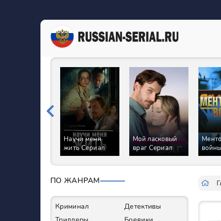
Научи меня
Мой ласковый
Менто
жить Сериал
враг Сериал
войны
Сери
ПО ЖАНРАМ
Г
Криминал
Детективы
Триллеры
Боевики