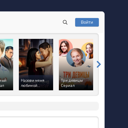
Войти
мый
Назови меня
Три девицы
Вера больше н
ал
любимой
Сериал
верит в
Сериал
романтику
Сериал