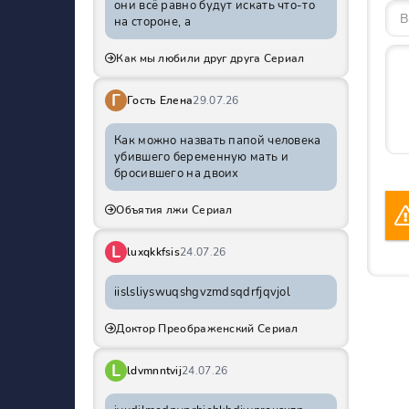
они всё равно будут искать что-то
на стороне, а
Как мы любили друг друга Сериал
Г
Гость Елена
29.07.26
Как можно назвать папой человека
убившего беременную мать и
бросившего на двоих
Объятия лжи Сериал
L
luxqkkfsis
24.07.26
iislsliyswuqshgvzmdsqdrfjqvjol
Доктор Преображенский Сериал
L
ldvmnntvij
24.07.26