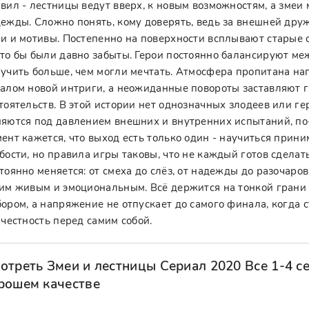
вил - лестницы ведут вверх, к новым возможностям, а зме
ежды. Сложно понять, кому доверять, ведь за внешней дру
и и мотивы. Постепенно на поверхности всплывают старые 
то бы были давно забыты. Герои постоянно балансируют меж
учить больше, чем могли мечтать. Атмосфера пропитана н
алом новой интриги, а неожиданные повороты заставляют г
тоятельств. В этой истории нет однозначных злодеев или ге
яются под давлением внешних и внутренних испытаний, по
ент кажется, что выход есть только один - научиться прин
бости, но правила игры таковы, что не каждый готов сдела
тоянно меняется: от смеха до слёз, от надежды до разочаро
им живым и эмоциональным. Всё держится на тонкой грани
ором, а напряжение не отпускает до самого финала, когда с
 честность перед самим собой.
отреть Змеи и лестницы Сериал 2020 Все 1-4 с
рошем качестве