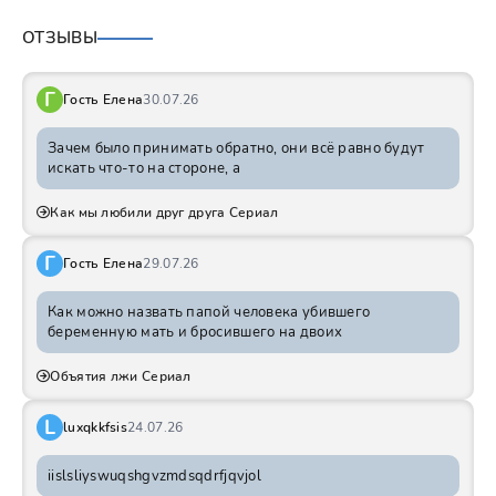
ОТЗЫВЫ
Г
Гость Елена
30.07.26
Зачем было принимать обратно, они всё равно будут
искать что-то на стороне, а
Как мы любили друг друга Сериал
Г
Гость Елена
29.07.26
Как можно назвать папой человека убившего
беременную мать и бросившего на двоих
Объятия лжи Сериал
L
luxqkkfsis
24.07.26
iislsliyswuqshgvzmdsqdrfjqvjol