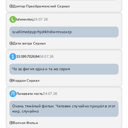
Доктор Преображенский Сериал
L
ldvmnntvij
24.07.26
iyudilmedpyprhjohkhdiwnrousxzp
Дети ветра Сериал
1
15395702684
06.07.26
Чо за фигня одна и та же серия
Кордон Сериал
Л
Лилавати гость
04.07.26
Очень тяжёлый фильм. Человек случайно пришёл в этот
мир, случайно
Волчок Фильм