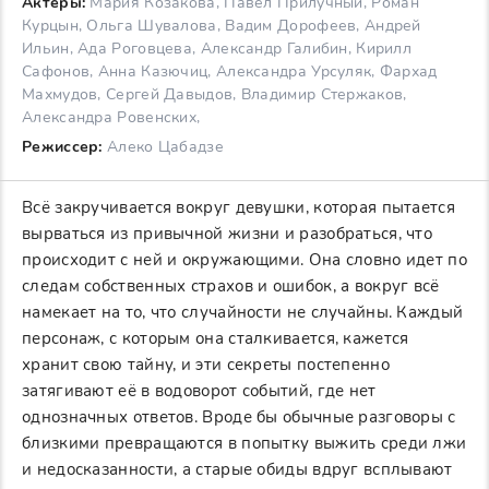
Актеры:
Мария Козакова, Павел Прилучный, Роман
Курцын, Ольга Шувалова, Вадим Дорофеев, Андрей
Ильин, Ада Роговцева, Александр Галибин, Кирилл
Сафонов, Анна Казючиц, Александра Урсуляк, Фархад
Махмудов, Сергей Давыдов, Владимир Стержаков,
Александра Ровенских,
Режиссер:
Алеко Цабадзе
Всё закручивается вокруг девушки, которая пытается
вырваться из привычной жизни и разобраться, что
происходит с ней и окружающими. Она словно идет по
следам собственных страхов и ошибок, а вокруг всё
намекает на то, что случайности не случайны. Каждый
персонаж, с которым она сталкивается, кажется
хранит свою тайну, и эти секреты постепенно
затягивают её в водоворот событий, где нет
однозначных ответов. Вроде бы обычные разговоры с
близкими превращаются в попытку выжить среди лжи
и недосказанности, а старые обиды вдруг всплывают