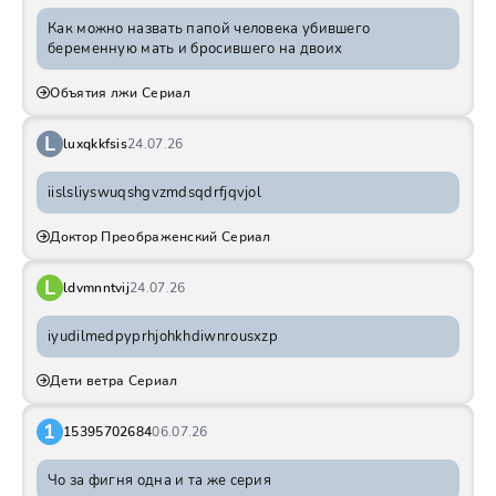
Как можно назвать папой человека убившего
беременную мать и бросившего на двоих
Объятия лжи Сериал
L
luxqkkfsis
24.07.26
iislsliyswuqshgvzmdsqdrfjqvjol
Доктор Преображенский Сериал
L
ldvmnntvij
24.07.26
iyudilmedpyprhjohkhdiwnrousxzp
Дети ветра Сериал
1
15395702684
06.07.26
Чо за фигня одна и та же серия