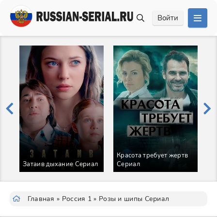
Войти
Красота требует жертв
Н
Затаив дыхание Сериал
Сериал
с
Главная
»
Россия 1
» Розы и шипы Сериал