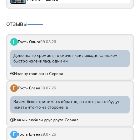
ОТЗЫВЫ
Г
Гость Ольга
09.08.26
Девочка то хромает, то скачет как лошадь. Слишком
быстро излечилась одними
Излечу твои раны Сериал
Г
Гость Елена
30.07.26
Зачем было принимать обратно, они всё равно будут
искать что-то на стороне, а
Как мы любили друг друга Сериал
Г
Гость Елена
29.07.26