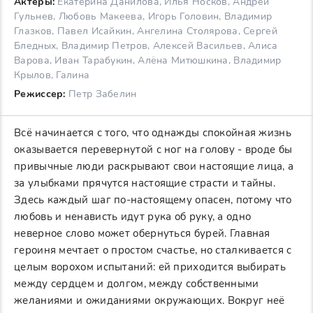
Актеры:
Екатерина Данилова, Илья Носков, Андрей
Гульнев, Любовь Макеева, Игорь Головин, Владимир
Глазков, Павел Исайкин, Ангелина Столярова, Сергей
Бледных, Владимир Петров, Алексей Васильев, Алиса
Варова, Иван Тарабукин, Алёна Митюшкина, Владимир
Крылов, Галина
Режиссер:
Петр Забелин
Всё начинается с того, что однажды спокойная жизнь
оказывается перевернутой с ног на голову - вроде бы
привычные люди раскрывают свои настоящие лица, а
за улыбками прячутся настоящие страсти и тайны.
Здесь каждый шаг по-настоящему опасен, потому что
любовь и ненависть идут рука об руку, а одно
неверное слово может обернуться бурей. Главная
героиня мечтает о простом счастье, но сталкивается с
целым ворохом испытаний: ей приходится выбирать
между сердцем и долгом, между собственными
желаниями и ожиданиями окружающих. Вокруг неё