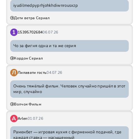
iyudilmedpyprhjohkhdiwnrousxzp
Дети ветра Сериал
1
15395702684
06.07.26
Чо за фигня одна и та же серия
Кордон Сериал
Л
Лилавати гость
04.07.26
Очень тяжёлый фильм. Человек случайно пришёл в этот
мир, случайно
Волчок Фильм
A
Arlen
01.07.26
Раменбет — игровая кухня с фирменной подачей, где
каждая ставка — насыщенный