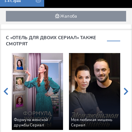
1-4 Серия
Жалоба
С «ОТЕЛЬ ДЛЯ ДВОИХ СЕРИАЛ» ТАКЖЕ
СМОТРЯТ
Формула женской
Моя любимая мишень
О
дружбы Сериал
Сериал
С