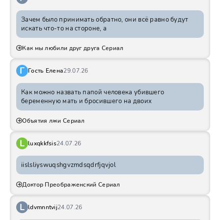
Зачем было принимать обратно, они всё равно будут
искать что-то на стороне, а
Как мы любили друг друга Сериал
Г
Гость Елена
29.07.26
Как можно назвать папой человека убившего
беременную мать и бросившего на двоих
Объятия лжи Сериал
L
luxqkkfsis
24.07.26
iislsliyswuqshgvzmdsqdrfjqvjol
Доктор Преображенский Сериал
L
ldvmnntvij
24.07.26