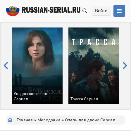
Войти
Колдовское озеро
Сериал
Трасса Сериал
В
Главная
»
Мелодрама
» Отель для двоих Сериал