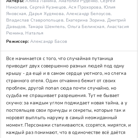
Актеры:
Алина Ланина, Анатолий Руденко, Сергей
Николаев, Сергей Кузнецов, Ася Прохорова, Юлия
Яновская, Дарья Худякова, Александр Белоусов,
Владислав Ставропольцев, Екатерина Зорина, Дмитрий
Давыдов, Тамара Шемпель, Ольга Белинская, Анастасия
Рюмина, Наталья
Режиссер:
Александр Басов
Все начинается с того, что случайная путаница
приводит двух совершенно разных людей под одну
крышу - да ещё и в самом сердце уютного, но слегка
странного отеля. Один отчаянно бежит от своих
проблем, другой попал сюда почти случайно, но
судьба не спрашивает разрешения. Тут не бывает
скучно: за каждым углом поджидает новая тайна, а у
постояльцев свои причуды и секреты, которые так и
норовят выплыть наружу в самый неожиданный
момент. Персонажи сталкиваются, ссорятся, мирятся, и
каждый раз понимают, что в одиночестве всё даётся