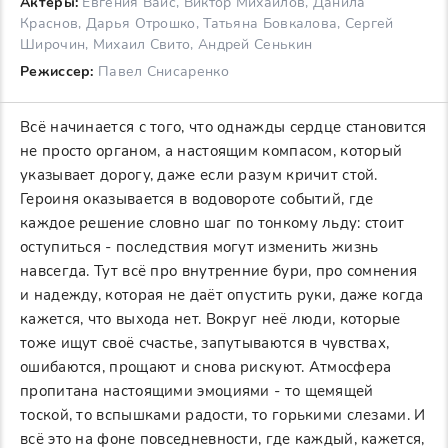
Актеры:
Евгения Вайс, Виктор Михайлов, Данила
Краснов, Дарья Отрошко, Татьяна Бовкалова, Сергей
Широчин, Михаил Свито, Андрей Сенькин
Режиссер:
Павел Снисаренко
Всё начинается с того, что однажды сердце становится
не просто органом, а настоящим компасом, который
указывает дорогу, даже если разум кричит стой.
Героиня оказывается в водовороте событий, где
каждое решение словно шаг по тонкому льду: стоит
оступиться - последствия могут изменить жизнь
навсегда. Тут всё про внутренние бури, про сомнения
и надежду, которая не даёт опустить руки, даже когда
кажется, что выхода нет. Вокруг неё люди, которые
тоже ищут своё счастье, запутываются в чувствах,
ошибаются, прощают и снова рискуют. Атмосфера
пропитана настоящими эмоциями - то щемящей
тоской, то вспышками радости, то горькими слезами. И
всё это на фоне повседневности, где каждый, кажется,