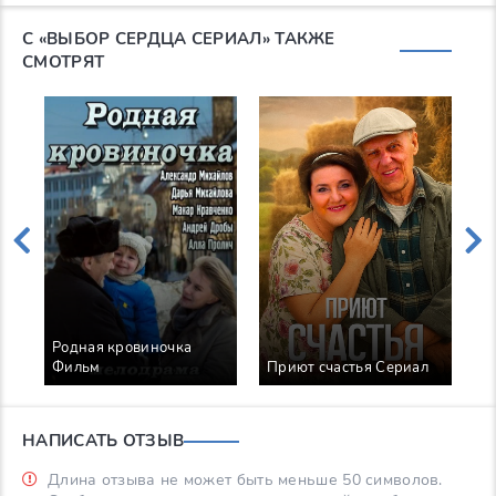
С «ВЫБОР СЕРДЦА СЕРИАЛ» ТАКЖЕ
СМОТРЯТ
Родная кровиночка
Фильм
Приют счастья Сериал
С
НАПИСАТЬ ОТЗЫВ
Длина отзыва не может быть меньше 50 символов.