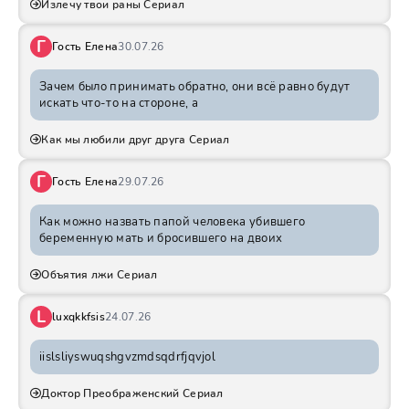
Излечу твои раны Сериал
Г
Гость Елена
30.07.26
Зачем было принимать обратно, они всё равно будут
искать что-то на стороне, а
Как мы любили друг друга Сериал
Г
Гость Елена
29.07.26
Как можно назвать папой человека убившего
беременную мать и бросившего на двоих
Объятия лжи Сериал
L
luxqkkfsis
24.07.26
iislsliyswuqshgvzmdsqdrfjqvjol
Доктор Преображенский Сериал