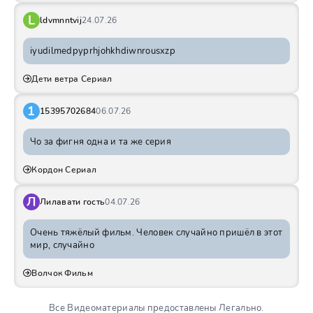
L
ldvmnntvij
24.07.26
iyudilmedpyprhjohkhdiwnrousxzp
Дети ветра Сериал
1
15395702684
06.07.26
Чо за фигня одна и та же серия
Кордон Сериал
Л
Лилавати гость
04.07.26
Очень тяжёлый фильм. Человек случайно пришёл в этот
мир, случайно
Волчок Фильм
Все Видеоматериалы предоставлены Легально.