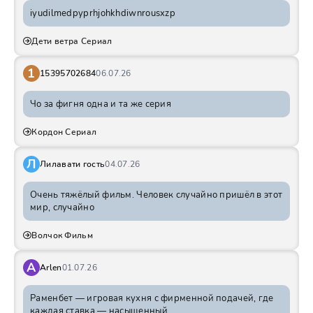
iyudilmedpyprhjohkhdiwnrousxzp
Дети ветра Сериал
1
15395702684
06.07.26
Чо за фигня одна и та же серия
Кордон Сериал
Л
Лилавати гость
04.07.26
Очень тяжёлый фильм. Человек случайно пришёл в этот
мир, случайно
Волчок Фильм
A
Arlen
01.07.26
Раменбет — игровая кухня с фирменной подачей, где
каждая ставка — насыщенный