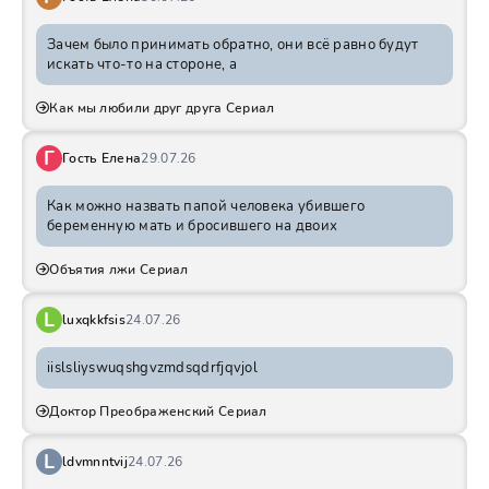
Зачем было принимать обратно, они всё равно будут
искать что-то на стороне, а
Как мы любили друг друга Сериал
Г
Гость Елена
29.07.26
Как можно назвать папой человека убившего
беременную мать и бросившего на двоих
Объятия лжи Сериал
L
luxqkkfsis
24.07.26
iislsliyswuqshgvzmdsqdrfjqvjol
Доктор Преображенский Сериал
L
ldvmnntvij
24.07.26