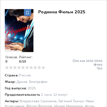
Роднина Фильм 2025
Голосов:
Рейтинг:
01 янв 2026, 09:00
0
0/10
440
6
7
8
9
10
0
Страна:
Россия
Жанр:
Драма, Биография
Год выпуска:
2025
Продолжительность
2 часа 12 минут
Актеры:
Владислава Самохина, Евгений Ткачук, Иван
Колесников, Фёдор Федотов, Мария Миронова, Игорь