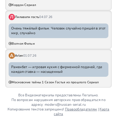
Кордон Сериал
Л
Лилавати гость
04.07.26
Очень тяжёлый фильм. Человек случайно пришёл в этот
мир, случайно
Волчок Фильм
A
Arlen
01.07.26
Раменбет — игровая кухня с фирменной подачей, где
каждая ставка — насыщенный
Московские тайны 1 Сезон Гостья из прошлого Сериал
Все Видеоматериалы предоставлены Легально.
По вопросам нарушения авторских прав обращаться по
адресу: moders@russian-serial.ru
Копирование текстов запрещено!
Правообладателям
|
Карта
сайта