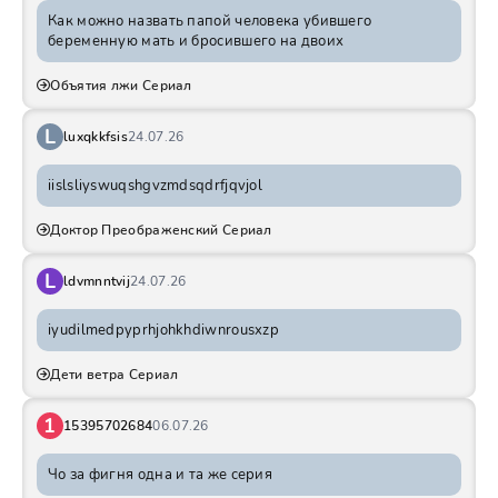
Как можно назвать папой человека убившего
беременную мать и бросившего на двоих
Объятия лжи Сериал
L
luxqkkfsis
24.07.26
iislsliyswuqshgvzmdsqdrfjqvjol
Доктор Преображенский Сериал
L
ldvmnntvij
24.07.26
iyudilmedpyprhjohkhdiwnrousxzp
Дети ветра Сериал
1
15395702684
06.07.26
Чо за фигня одна и та же серия