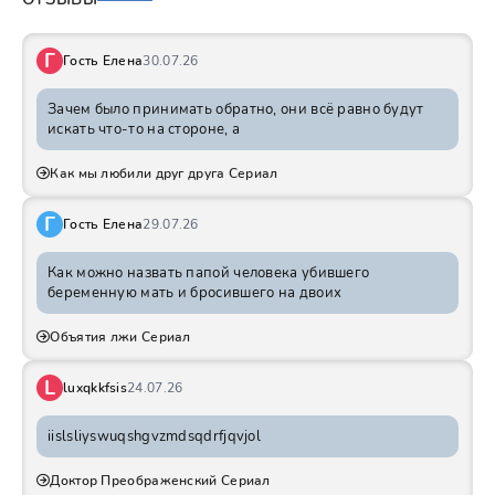
Г
Гость Елена
30.07.26
Зачем было принимать обратно, они всё равно будут
искать что-то на стороне, а
Как мы любили друг друга Сериал
Г
Гость Елена
29.07.26
Как можно назвать папой человека убившего
беременную мать и бросившего на двоих
Объятия лжи Сериал
L
luxqkkfsis
24.07.26
iislsliyswuqshgvzmdsqdrfjqvjol
Доктор Преображенский Сериал