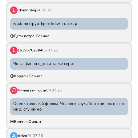
L
ldvmnntvij
24.07.26
iyudilmedpyprhjohkhdiwnrousxzp
Дети ветра Сериал
1
15395702684
06.07.26
Чо за фигня одна и та же серия
Кордон Сериал
Л
Лилавати гость
04.07.26
Очень тяжёлый фильм. Человек случайно пришёл в этот
мир, случайно
Волчок Фильм
A
Arlen
01.07.26