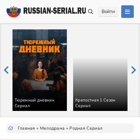
Войти
Тюремный дневник
Крепостная 1 Сезон
Сериал
Сериал
В
Главная
»
Мелодрама
» Родная Сериал