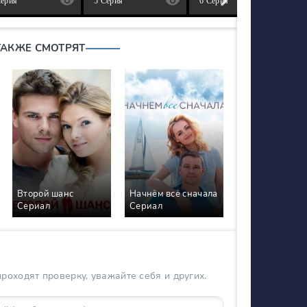
Серия
5 Серия
6 Серия
ТАКЖЕ СМОТРЯТ
Второй шанс
Начнём всё сначала
Сериал
Сериал
оходят проверку, уважайте себя и других.