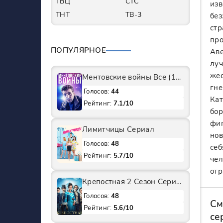
ТВЦ
СТС
изв
ТНТ
ТВ-3
без
стр
про
ПОПУЛЯРНОЕ
Аве
луч
жес
Ментовские войны Все (1-11 Сезоны) подряд Сериал
гне
Голосов:
44
Кат
Рейтинг:
7.1/10
бор
фиг
Лимитчицы Сериал
нов
Голосов:
48
себ
Рейтинг:
5.7/10
чел
отр
Крепостная 2 Сезон Сериал
Голосов:
48
См
Рейтинг:
5.6/10
се