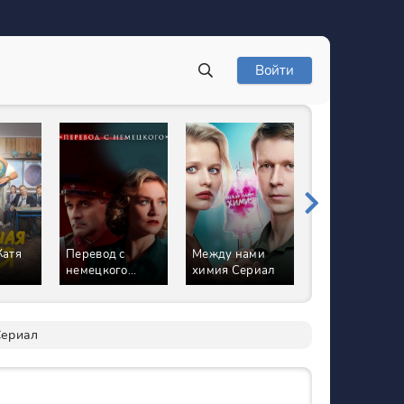
Войти
Катя
Перевод с
Между нами
Я всё начну
немецкого
химия Сериал
сначала Сериа
Сериал
Сериал