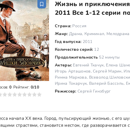
Жизнь и приключения
2011 Все 1-12 серии п
Страна:
Россия
Жанр:
Драма, Криминал, Мелодрама
Год выпуска:
2011
Количество серий:
12
Продолжительность
52 минуты
Актеры:
Евгений Ткачук, Елена Шам
Игорь Арташонов, Сергей Марин, Иль
Римма Маркова, Всеволод Шиловски
Ирина Токарчук, Валерий Бассэль, Е
осов:
0
Рейтинг:
0/10
Режиссер:
Сергей Гинзбург
8
9
10
сса начала XX века. Город, пульсирующий жизнью, с его ш
ящими страстями, становится местом, где разворачивается