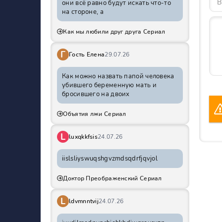
они всё равно будут искать что-то
на стороне, а
Как мы любили друг друга Сериал
Г
Гость Елена
29.07.26
Как можно назвать папой человека
убившего беременную мать и
бросившего на двоих
Объятия лжи Сериал
L
luxqkkfsis
24.07.26
iislsliyswuqshgvzmdsqdrfjqvjol
Доктор Преображенский Сериал
L
ldvmnntvij
24.07.26