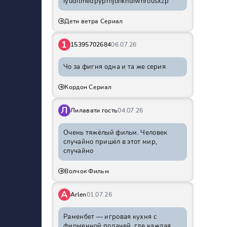
iyudilmedpyprhjohkhdiwnrousxzp
Дети ветра Сериал
1
15395702684
06.07.26
Чо за фигня одна и та же серия
Кордон Сериал
Л
Лилавати гость
04.07.26
Очень тяжёлый фильм. Человек
случайно пришёл в этот мир,
случайно
Волчок Фильм
A
Arlen
01.07.26
Раменбет — игровая кухня с
фирменной подачей, где каждая