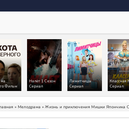
 на
Налёт 1 Сезон
Лимитчицы
Классная 
го Фильм
Сериал
Сериал
Сериал
лавная
»
Мелодрама
» Жизнь и приключения Мишки Япончика 