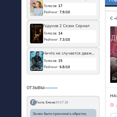
1 Се
Голосов:
17
Рейтинг:
7.9/10
С 
Годунов 2 Сезон Сериал
Голосов:
14
Рейтинг:
7.3/10
Ничто не случается дважды 1 Сезон Сериал
Голосов:
15
Рейтинг:
6.8/10
Дв
ОТЗЫВЫ
НА
Г
Гость Елена
30.07.26
Зачем было принимать обратно,