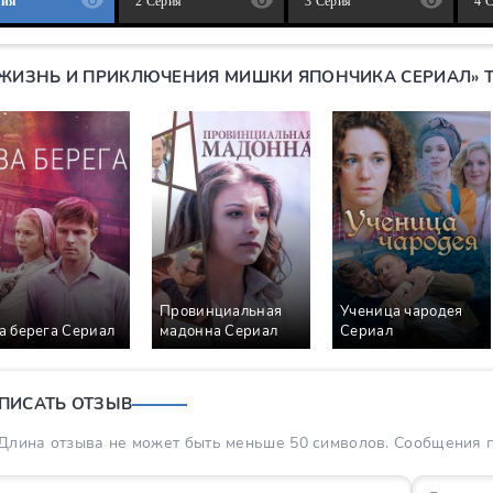
рия
2 Серия
3 Серия
4 
«ЖИЗНЬ И ПРИКЛЮЧЕНИЯ МИШКИ ЯПОНЧИКА СЕРИАЛ» 
Провинциальная
Ученица чародея
а берега Сериал
мадонна Сериал
Сериал
ПИСАТЬ ОТЗЫВ
Длина отзыва не может быть меньше 50 символов. Сообщения пр