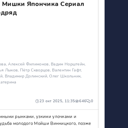
 Мишки Япончика Сериал
одряд
ова, Алексей Филимонов, Вадим Норштейн,
я Лыков, Пётр Скворцов, Валентин Гафт,
й, Владимир Долинский, Олег Школьник,
катерина
23 окт 2025, 11:35
646
0
умными рынками, узкими улочками и
 судьба молодого Мойши Винницкого, позже