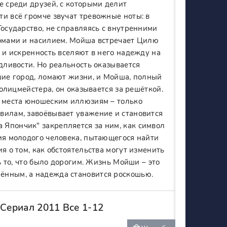
е среди друзей, с которыми делит
и всё громче звучат тревожные ноты: в
Государство, не справляясь с внутренними
ромами и насилием. Мойша встречает Цилю
а и искренность вселяют в него надежду на
дливости. Но реальность оказывается
шие город, ломают жизни, и Мойша, полный
полицмейстера, он оказывается за решёткой.
т места юношеским иллюзиям – только
вилам, завоёвывает уважение и становится
Япончик" закрепляется за ним, как символ
рия молодого человека, пытающегося найти
я о том, как обстоятельства могут изменить
ь то, что было дорогим. Жизнь Мойши – это
ённым, а надежда становится роскошью.
Сериал 2011 Все 1-12