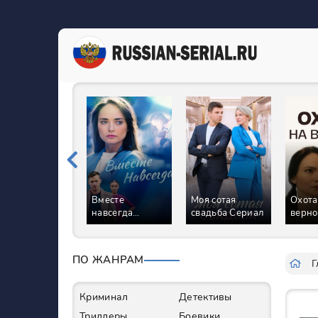
Вместе
Моя сотая
Охота
навсегда
свадьба Сериал
верно
Сериал
ПО ЖАНРАМ
Г
Криминал
Детективы
Триллеры
Боевики