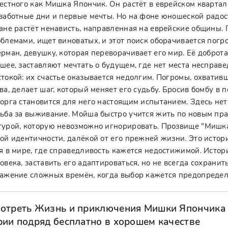
естного как Мишка Япончик. Он растёт в еврейском квартал
заботные дни и первые мечты. Но на фоне юношеской радост
ане растёт ненависть, направленная на еврейские общины. 
блемами, ищет виноватых, и этот поиск оборачивается пог
рман, девушку, которая переворачивает его мир. Её доброт
шее, заставляют мечтать о будущем, где нет места несправе
токой: их счастье оказывается недолгим. Погромы, охватив
ва, делает шаг, который меняет его судьбу. Бросив бомбу в 
орга становится для него настоящим испытанием. Здесь не
ьба за выживание. Мойша быстро учится жить по новым пра
урой, которую невозможно игнорировать. Прозвище "Мишка 
ой идентичности, далёкой от его прежней жизни. Это исто
я в мире, где справедливость кажется недостижимой. Истори
овека, заставить его адаптироваться, но не всегда сохранит
ажение сложных времён, когда выбор кажется предопредел
отреть Жизнь и приключения Мишки Япончика 
рии подряд бесплатно в хорошем качестве