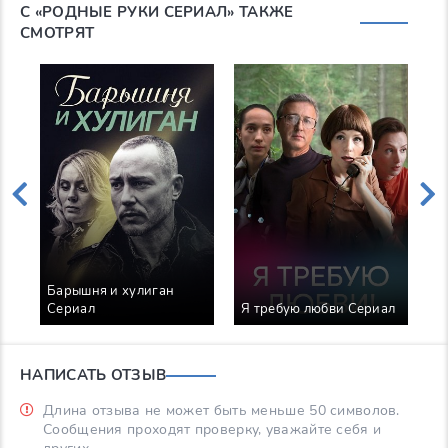
С «РОДНЫЕ РУКИ СЕРИАЛ» ТАКЖЕ
СМОТРЯТ
Барышня и хулиган
Я
Сериал
Я требую любви Сериал
в
НАПИСАТЬ ОТЗЫВ
Длина отзыва не может быть меньше 50 символов.
Сообщения проходят проверку, уважайте себя и