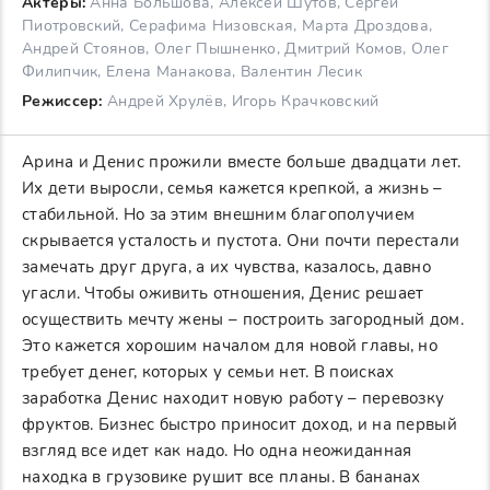
Актеры:
Анна Большова, Алексей Шутов, Сергей
Пиотровский, Серафима Низовская, Марта Дроздова,
Андрей Стоянов, Олег Пышненко, Дмитрий Комов, Олег
Филипчик, Елена Манакова, Валентин Лесик
Режиссер:
Андрей Хрулёв, Игорь Крачковский
Арина и Денис прожили вместе больше двадцати лет.
Их дети выросли, семья кажется крепкой, а жизнь –
стабильной. Но за этим внешним благополучием
скрывается усталость и пустота. Они почти перестали
замечать друг друга, а их чувства, казалось, давно
угасли. Чтобы оживить отношения, Денис решает
осуществить мечту жены – построить загородный дом.
Это кажется хорошим началом для новой главы, но
требует денег, которых у семьи нет. В поисках
заработка Денис находит новую работу – перевозку
фруктов. Бизнес быстро приносит доход, и на первый
взгляд все идет как надо. Но одна неожиданная
находка в грузовике рушит все планы. В бананах