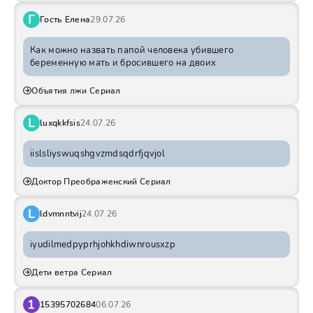
Г
Гость Елена
29.07.26
Как можно назвать папой человека убившего
беременную мать и бросившего на двоих
Объятия лжи Сериал
L
luxqkkfsis
24.07.26
iislsliyswuqshgvzmdsqdrfjqvjol
Доктор Преображенский Сериал
L
ldvmnntvij
24.07.26
iyudilmedpyprhjohkhdiwnrousxzp
Дети ветра Сериал
1
15395702684
06.07.26