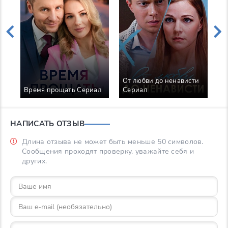
От любви до ненависти
С
Время прощать Сериал
Сериал
С
НАПИСАТЬ ОТЗЫВ
Длина отзыва не может быть меньше 50 символов.
Сообщения проходят проверку, уважайте себя и
других.