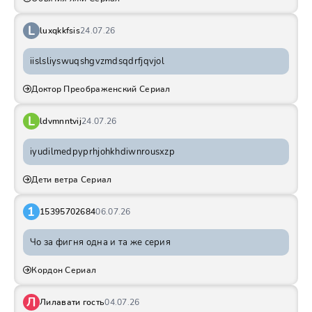
L
luxqkkfsis
24.07.26
iislsliyswuqshgvzmdsqdrfjqvjol
Доктор Преображенский Сериал
L
ldvmnntvij
24.07.26
iyudilmedpyprhjohkhdiwnrousxzp
Дети ветра Сериал
1
15395702684
06.07.26
Чо за фигня одна и та же серия
Кордон Сериал
Л
Лилавати гость
04.07.26