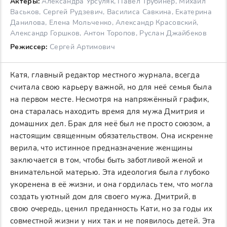
Актеры:
Александра Урсуляк, Павел Трубинер, Михаил
Васьков, Сергей Рудзевич, Василиса Савкина, Екатерина
Данилова, Елена Мольченко, Александр Красовский,
Александр Горшков, Антон Торопов, Руслан Джайбеков
Режиссер:
Сергей Артимович
Катя, главный редактор местного журнала, всегда
считала свою карьеру важной, но для неё семья была
на первом месте. Несмотря на напряжённый график,
она старалась находить время для мужа Дмитрия и
домашних дел. Брак для неё был не просто союзом, а
настоящим священным обязательством. Она искренне
верила, что истинное предназначение женщины
заключается в том, чтобы быть заботливой женой и
внимательной матерью. Эта идеология была глубоко
укоренена в её жизни, и она гордилась тем, что могла
создать уютный дом для своего мужа. Дмитрий, в
свою очередь, ценил преданность Кати, но за годы их
совместной жизни у них так и не появилось детей. Эта