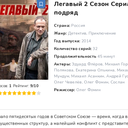
Легавый 2 Сезон Сериа
подряд
Страна:
Россия
Жанр:
Детектив, Приключение
Год выпуска:
2014
Количество серий:
32
Продолжительность
45 минут
Актеры:
Эдуард Флёров, Михаил Гор
Полякова, Екатерина Олькина, Миха
Мундум, Михаил Асанкин, Андрей Гу
Олег Чевелёв, Олег Фомин, Сослан
осов:
1
Рейтинг:
9/10
Режиссер:
Олег Фомин
8
9
10
ало пятидесятых годов в Советском Союзе — время, когда в
ущественных структур, а малейший конфликт с представит