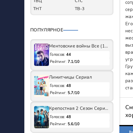
ТВЦ
СТС
сот
ТНТ
ТВ-3
сер
жаж
Его
ПОПУЛЯРНОЕ
нес
жес
выз
Ментовские войны Все (1-11 Сезоны) подряд Сериал
вра
Голосов:
44
угр
Рейтинг:
7.1/10
Гру
каж
Лимитчицы Сериал
раз
Голосов:
48
ста
Рейтинг:
5.7/10
См
Крепостная 2 Сезон Сериал
хо
Голосов:
48
Рейтинг:
5.6/10
Вт