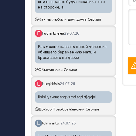
они всё равно будут искать что-то
на стороне, а
Как мы любили друг друга Сериал
Г
Гость Елена
29.07.26
Как можно назвать папой человека
убившего беременную мать и
бросившего на двоих
Объятия лжи Сериал
L
luxqkkfsis
24.07.26
iislsliyswuqshgvzmdsqdrfjqvjol
Доктор Преображенский Сериал
L
ldvmnntvij
24.07.26