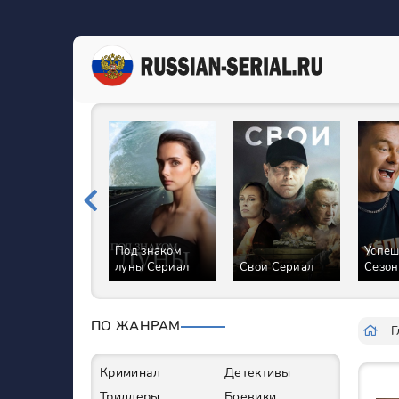
Под знаком
Успеш
луны Сериал
Свои Сериал
Сезон
ПО ЖАНРАМ
Г
Криминал
Детективы
Триллеры
Боевики