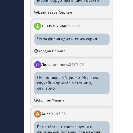
iyudilmedpyprhjohkhdiwnrousxzp
Дети ветра Сериал
1
15395702684
06.07.26
Чо за фигня одна и та же серия
Кордон Сериал
Л
Лилавати гость
04.07.26
Очень тяжёлый фильм. Человек
случайно пришёл в этот мир,
случайно
Волчок Фильм
A
Arlen
01.07.26
Раменбет — игровая кухня с
фирменной подачей, где каждая