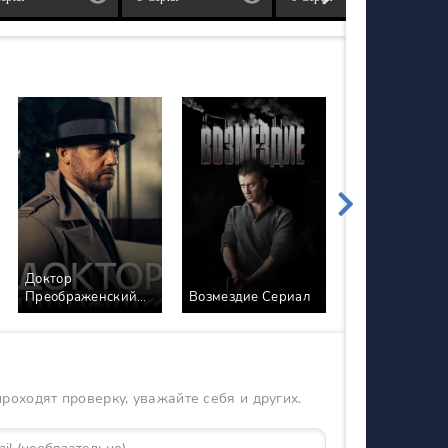
Доктор
Ментовские в
Преображенский
Возмездие Сериал
6 Сезон Сериа
Сериал
оходят проверку, уважайте себя и других.