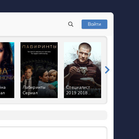
Войти
йна
Лабиринты
Специалист
Заключение
иал
Сериал
2019 2018
Сериал
Сериал