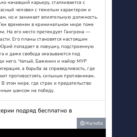
ко начавший карьеру, сталкивается с
асный человек с тяжелым характером и
ам, но и занимает влиятельную должность.
 Тем временем в криминальном мире тоже
ии. На его место претендует Гангрена —
асти. Его планы становятся настоящим
. Юрий попадает в ловушку, подстроенную
ота и даже свобода оказываются под
ади него. Чалый, Баженин и майор МУР
перация, а борьба за справедливость, где
тоит противостоять сильным противникам,
В этом мире, где страх и предательство
нным шансом на победу.
серии подряд бесплатно в
Жалоба