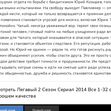
рудник отдела по борьбе с бандитизмом Юрий Козырев, толь
ьезными испытаниями. На свободу выходит Павливкер — оп
дой мести, который не только возвращается к прежним дел
 появление становится угрозой для многих, включая Юрия.
покойно. Чалый, некогда уважаемый вор, теряет свои позиц
токий человек, готовый пойти на любые ухищрения ради вл
овом для Чалого, который оказывается в опасной ситуации
гами, и становится объектом следствия. Его репутация, раб
озой. Но Юрий не одинок — рядом те, кто готов рискнуть р
нин объединяют усилия, чтобы спасти друга. Это не просто о
дое действие требует точности и продуманности. Им предс
гадывать хитрые схемы и идти на смелые шаги ради успеха. 
ли обыденностью, дружба и решимость становятся единстве
отреть Легавый 2 Сезон Сериал 2014 Все 1-32 
рошем качестве
орой сезон
Первый сезон