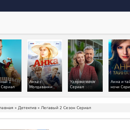
ный 1
Анка с
Удержи меня
Анна и та
 Сериал
Молдаванки
Сериал
ночи Сер
Сериал
лавная
»
Детектив
» Легавый 2 Сезон Сериал