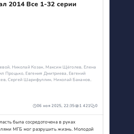
л 2014 Все 1-32 серии
евой, Николай Козак, Максим Щёголев, Елена
ил Процько, Евгения Дмитриева, Евгений
сев, Сергей Шарифуллин, Николай Баканов,
06 ноя 2025, 22:35
1 421
0
ласть была сосредоточена в руках
елями МГБ мог разрушить жизнь. Молодой