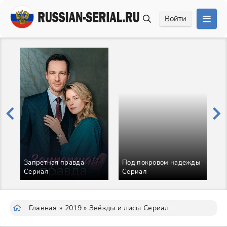
Войти
Запретная правда
Под покровом надежды
Сериал
Сериал
Б
Главная
»
2019
» Звёзды и лисы Сериал