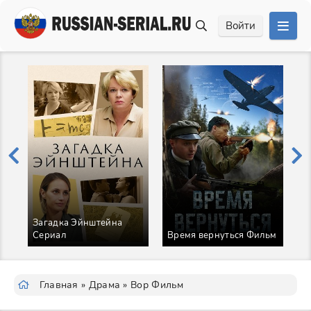
Войти
Загадка Эйнштейна
Сериал
Время вернуться Фильм
А
Главная
»
Драма
» Вор Фильм