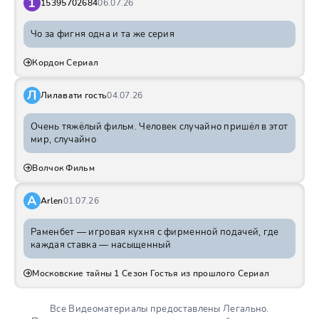
1
15395702684
06.07.26
Чо за фигня одна и та же серия
Кордон Сериал
Л
Лилавати гость
04.07.26
Очень тяжёлый фильм. Человек случайно пришёл в этот
мир, случайно
Волчок Фильм
A
Arlen
01.07.26
Раменбет — игровая кухня с фирменной подачей, где
каждая ставка — насыщенный
Московские тайны 1 Сезон Гостья из прошлого Сериал
Все Видеоматериалы предоставлены Легально.