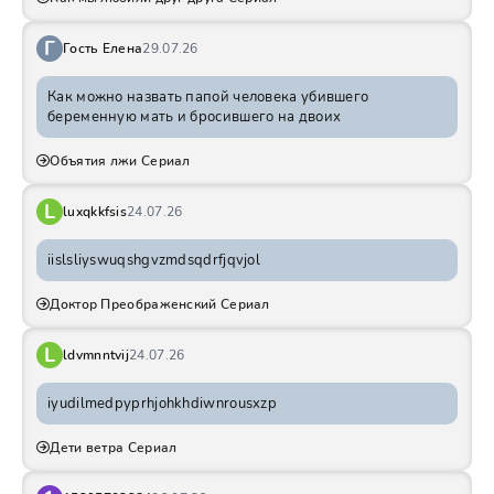
Г
Гость Елена
29.07.26
Как можно назвать папой человека убившего
беременную мать и бросившего на двоих
Объятия лжи Сериал
L
luxqkkfsis
24.07.26
iislsliyswuqshgvzmdsqdrfjqvjol
Доктор Преображенский Сериал
L
ldvmnntvij
24.07.26
iyudilmedpyprhjohkhdiwnrousxzp
Дети ветра Сериал