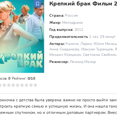
Крепкий брак Фильм 
Страна:
Россия
Жанр:
Мелодрама
Год выпуска:
2012
Продолжительность
1 час 29 минут
Актеры:
Камиль Ларин, Юлия Меньшо
Анна Скиданова, Максим Туранцев, 
Михаил Клюшкин, Светлана Свибильс
Режиссер:
Леонид Мазор
осов:
0
Рейтинг:
0/10
8
9
10
иночка с детства была уверена: важно не просто выйти зам
троить крепкую семью и успешную жизнь. И она нашла тако
ежным спутником, но и отличным деловым партнером. Вмес