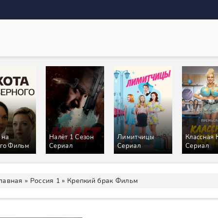
 на
Налёт 1 Сезон
Лимитчицы
Классная 
го Фильм
Сериал
Сериал
Сериал
лавная
»
Россия 1
» Крепкий брак Фильм