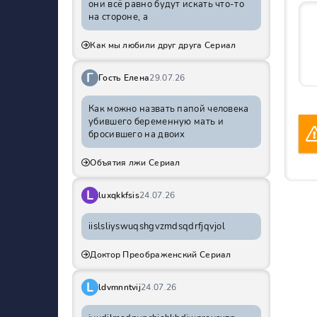
они всё равно будут искать что-то
на стороне, а
Как мы любили друг друга Сериал
Г
Гость Елена
29.07.26
Как можно назвать папой человека
убившего беременную мать и
бросившего на двоих
Объятия лжи Сериал
L
luxqkkfsis
24.07.26
iislsliyswuqshgvzmdsqdrfjqvjol
Доктор Преображенский Сериал
L
ldvmnntvij
24.07.26