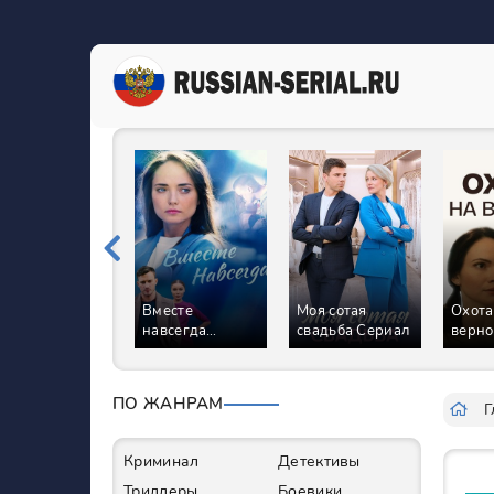
Вместе
Моя сотая
Охота
навсегда
свадьба Сериал
верно
Сериал
ПО ЖАНРАМ
Г
Криминал
Детективы
Триллеры
Боевики