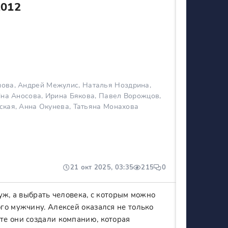
2012
ва, Андрей Межулис, Наталья Ноздрина,
Яна Аносова, Ирина Бякова, Павел Ворожцов,
кая, Анна Окунева, Татьяна Монахова
21 окт 2025, 03:35
215
0
уж, а выбрать человека, с которым можно
го мужчину. Алексей оказался не только
те они создали компанию, которая