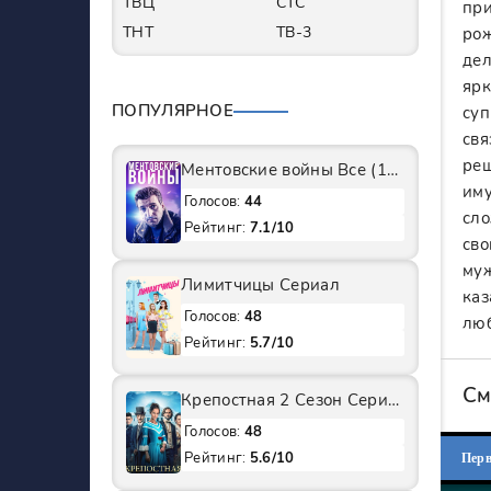
ТВЦ
СТС
при
ТНТ
ТВ-3
рож
дел
ярк
ПОПУЛЯРНОЕ
суп
свя
реш
Ментовские войны Все (1-11 Сезоны) подряд Сериал
иму
Голосов:
44
сло
Рейтинг:
7.1/10
сво
муж
Лимитчицы Сериал
каз
Голосов:
48
люб
Рейтинг:
5.7/10
См
Крепостная 2 Сезон Сериал
Голосов:
48
Рейтинг:
5.6/10
Пер