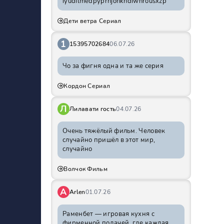
iyudilmedpyprhjohkhdiwnrousxzp
Дети ветра Сериал
1
15395702684
06.07.26
Чо за фигня одна и та же серия
Кордон Сериал
Л
Лилавати гость
04.07.26
Очень тяжёлый фильм. Человек
случайно пришёл в этот мир,
случайно
Волчок Фильм
A
Arlen
01.07.26
Раменбет — игровая кухня с
фирменной подачей, где каждая