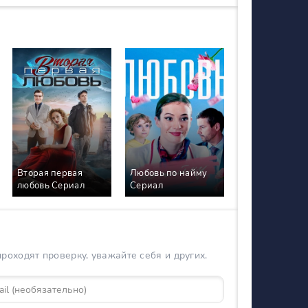
Вторая первая
Любовь по найму
любовь Сериал
Сериал
оходят проверку, уважайте себя и других.