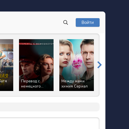
Войти
Катя
Перевод с
Между нами
Я всё начну
немецкого
химия Сериал
сначала Сериа
Сериал